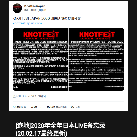
2026
年
全
年
国
内/
日
本
LIVE
备
忘
录
(26.07.25
更
新)
[迹地]2020年全年日本LIVE备忘录
(20.02.17最终更新)