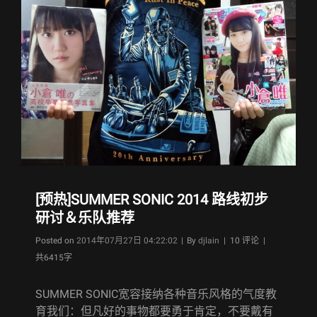
[预热]SUMMER SONIC 2014 路线初步
研讨＆乐队推荐
Byline
Posted on
2014年07月27日 04:22:02
|
By
djlain
| 10 评论 |
共6415字
SUMMER SONIC宽容接纳各种音乐风格的气度教
育我们：但凡好的事物都要勇于肯定，不要戴有