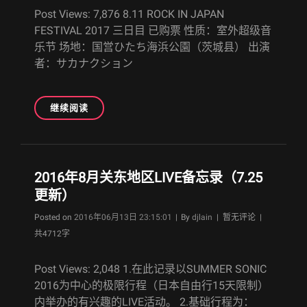
(20.02.17
Post Views: 7,876 8.11 ROCK IN JAPAN
最
FESTIVAL 2017 三日目 已购票 性质：室外超级音
终
乐节 场地：国営ひたち海浜公園（茨城县） 出演
更
者：サカナクション
新)
2017
继续阅读
年
8
月
日
2016年8月关东地区LIVE备忘录（7.25
本
更新）
LIVE
备
Byline
Posted on
2016年06月13日 23:15:01
|
By
djlain
| 暂无评论 |
忘
共4712字
录
&
计
Post Views: 2,048 1.在此记录以SUMMER SONIC
划
2016为中心的极限行程（日本自由行15天限制）
表
内举办的有兴趣的LIVE活动。 2.基础行程为：