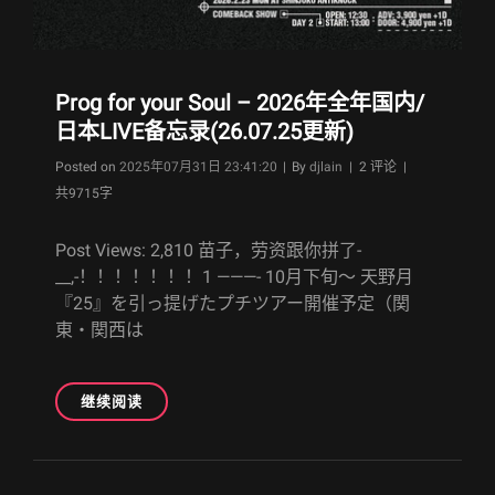
Prog for your Soul – 2026年全年国内/
日本LIVE备忘录(26.07.25更新)
Byline
Posted on
2025年07月31日 23:41:20
|
By
djlain
| 2 评论 |
共9715字
Post Views: 2,810 苗子，劳资跟你拼了-
__,-！！！！！！！1 ———- 10月下旬〜 天野月
『25』を引っ提げたプチツアー開催予定（関
東・関西は
PROG
继续阅读
FOR
YOUR
SOUL
–