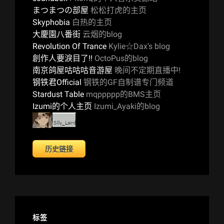
まつまつの部屋
松松打虎的主页
Skyphobia
白热的主页
大慶園八番街
云烟的blog
Revolution Of Trance
Kylie☆Dax's blog
創作人要淚目了!!
OctoPus的blog
南京鸽屋咕咕咕音游屋
晚间不定期直播中!
钢铁君Official
钢铁的GF自制谱专门频道
Stardust Table
mqppppp的BMS主页
Izumi的个人主页
Izumi_Ayaki的blog
历史链接
标签