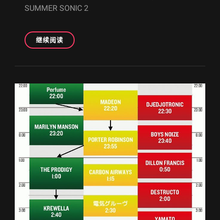
（8.10
SUMMER SONIC 2
更
新）
2016
继续阅读
年
8
月
关
东
地
区
LIVE
备
忘
录
（7.25
更
新）