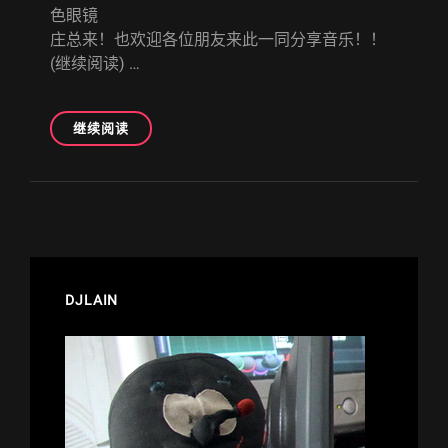
色眼镜
庄总来！也欢迎各位朋友来此一同分享音乐！！
(继续阅读) …
[预
继续阅读
热]SUMMER
SONIC
2014
路
线
初
步
研
DJLAIN
讨
＆
乐
队
推
荐