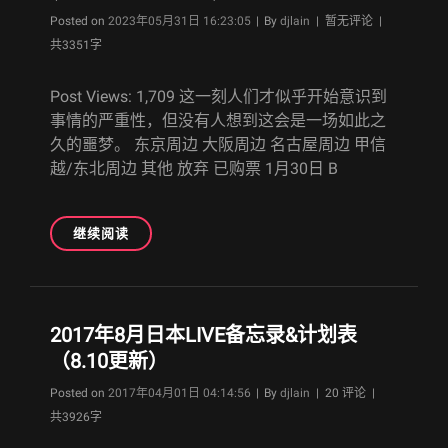
Byline
Posted on
2023年05月31日 16:23:05
|
By
djlain
| 暂无评论 |
共3351字
Post Views: 1,709 这一刻人们才似乎开始意识到
事情的严重性，但没有人想到这会是一场如此之
久的噩梦。 东京周边 大阪周边 名古屋周边 甲信
越/东北周边 其他 放弃 已购票 1月30日 B
[迹
继续阅读
地]2020
年
全
年
2017年8月日本LIVE备忘录&计划表
日
（8.10更新）
本
LIVE
Byline
Posted on
2017年04月01日 04:14:56
|
By
djlain
| 20 评论 |
备
共3926字
忘
录