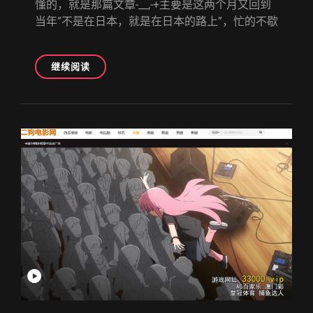
懂的，就是那篇文章-__,-+主要是这两个月又回到
当年“不是在日本，就是在日本的路上”，忙的不歇
恋
继续阅读
语
轻
唱
一
到
十
回
目
–
2020
年
代
最
爱
的
百