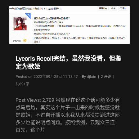
一
至
八
回
目
Lycoris Recoil完结，虽然我没看，但鉴
定为歌姬
Byline
Posted on
2022年09月25日 11:18:47
|
By
djlain
| 2 评论 |
共891字
Post Views: 2,709 虽然现在说这个话可能多少有
点马后炮，其实这个片子一出来的时候我感觉就
是歌姬，不过自开播以来我从来都没提到过这部
多少也能说明点问题。按照惯例，云观众三连：
首先，这个片