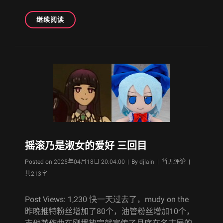
恋
继续阅读
人
不
行
一
回
目
摇滚乃是淑女的爱好 三回目
Byline
Posted on
2025年04月18日 20:04:00
|
By
djlain
| 暂无评论 |
共213字
Post Views: 1,230 快一天过去了，mudy on the
昨晩推特粉丝增加了80个，油管粉丝增加10个，