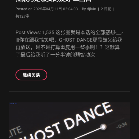
Byline
Posted on
2025年04月11日 02:04:03
|
By
djlain
| 2 评论 |
共127字
Post Views: 1,535 这张图就是本话的全部感想-__,-
|||你在跟我搞笑吧，GHOST DANCE那段鼓又给我
再放送，是不是打算重复用一整季啊！？这就算
了最后给我听了一分半钟的弱智动次
摇
继续阅读
滚
乃
是
淑
女
的
爱
好
二