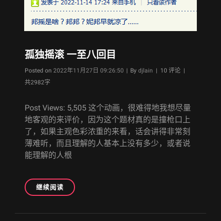
孤独摇滚 一至八回目
Byline
Posted on
2022年11月27日 09:26:50
|
By
djlain
| 10 评论 |
共2982字
Post Views: 5,505 这个动画，很难得地我想尽量
地客观的来评价，因为这个题材真的是撞枪口上
了，如果主观色彩浓重的来看，话会讲得非常刻
薄难听，而且理解的人基本上没有多少，或者说
能理解的人根
孤
继续阅读
独
摇
滚