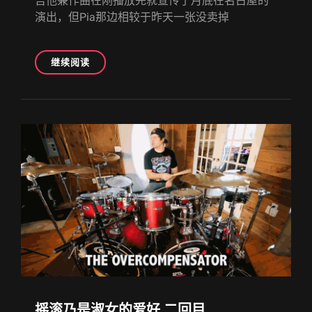
吉他兼作曲在刚播放完就宣传了月底在名古屋的
演出，但Pia那边相较于昨天一张没卖掉
摇
继续阅读
滚
乃
是
淑
女
的
爱
好
三
回
目
摇滚乃是淑女的爱好 二回目