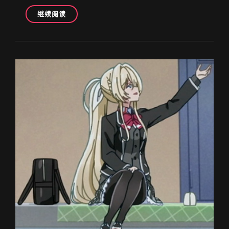
恋
继续阅读
人
不
行
最
终
回
目