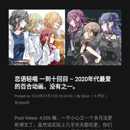
是
淑
女
的
爱
好
一
回
目
恋语轻唱 一到十回目 – 2020年代最爱
的百合动画，没有之一。
Byline
Posted on
2024年07月10日 00:04:56
|
By
djlain
| 4 评论 |
共7894字
Post Views: 4,506 嘛，一不小心又一个多月没更
新博文了，虽然说实际上几乎天天都在更，你们