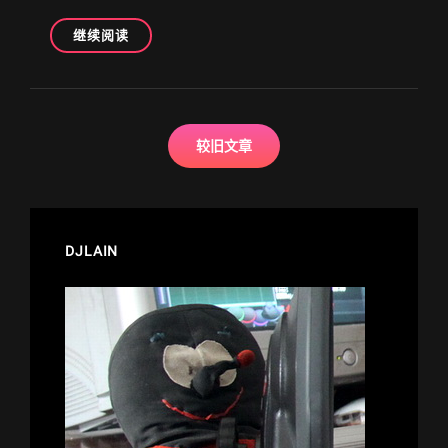
LYCORIS
继续阅读
RECOIL
完
结，
虽
文
然
较旧文章
章
我
导
没
看，
航
但
鉴
DJLAIN
定
为
歌
姬