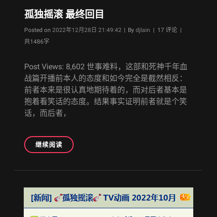
合
动
孤独摇滚 最终回目
画，
Byline
Posted on
2022年12月28日 21:49:42
|
By
djlain
| 17 评论 |
没
共1486字
有
之
一。
Post Views: 8,602 世事难料，这部和死神千年血
战篇开播前本人的态度和如今完全是截然相反：
前者本来是很认真地期待着的，而对后者基本是
抱着看笑话的态度。结果事实证明前者就是个笑
话，而后者，
孤
继续阅读
独
摇
滚
最
终
回
目