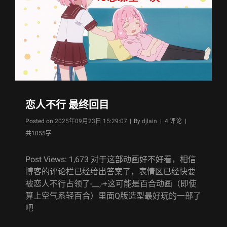
恋人不行 最终回目
Byline
Posted on
2025年09月23日 15:29:07
|
By
djlain
| 4 评论 |
共1055字
Post Views: 1,673 对于这部动画好不好看，相信
博客的评论栏已经给出答案了，表情区已经快要
被恋人不行占领了-__,-+这可能是百合动画（即使
算上空气系轻百合）里面Q版造型最好玩的一部了
吧