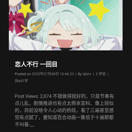
恋人不行 一回目
Byline
Posted on
2025年07月08日 15:46:23
|
By
djlain
| 2 评论 |
共697字
Post Views: 2,074 不错做得挺好的，只是节奏有
点儿乱，剧情推进也有点太照本宣科、像上班似
的，目前没啥令人心动的桥段，看了三遍甚至感
觉有点腻了，要知道百合动画一集低于十遍那都
不叫看-__