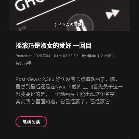
回
目
摇滚乃是淑女的爱好 一回目
Byline
Posted on
2025年04月04日 03:38:59
|
By
djlain
| 2 评论 |
共2379字
Post Views: 2,386 好久没有卡点追动画了，嘛，
虽然到最后还是在Nyaa下载的-__,-|||首先关于这一
部我要说的是，一个动画片里能出现这个名字，
其实我心里面知道，它已经赢了，已经赢它
摇
继续阅读
滚
乃