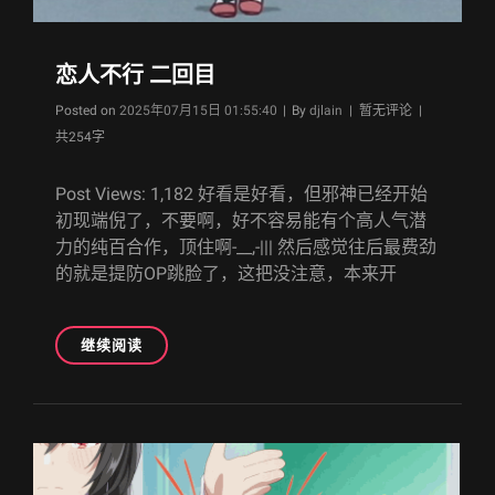
恋人不行 二回目
Byline
Posted on
2025年07月15日 01:55:40
|
By
djlain
| 暂无评论 |
共254字
Post Views: 1,182 好看是好看，但邪神已经开始
初现端倪了，不要啊，好不容易能有个高人气潜
力的纯百合作，顶住啊-__,-||| 然后感觉往后最费劲
的就是提防OP跳脸了，这把没注意，本来开
恋
继续阅读
人
不
行
二
回
目