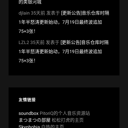
的类银河城
djlain
35天前
发表于
[更新公告]音乐仓库时隔
1年半怒涛更新始动，7月19日最终波追加
75+3张！
LZL2
35天前
发表于
[更新公告]音乐仓库时隔
1年半怒涛更新始动，7月19日最终波追加
75+3张！
友情链接
soundbox
PitoriQ的个人音乐资源站
まつまつの部屋
松松打虎的主页
Skyphobia
白热的主页