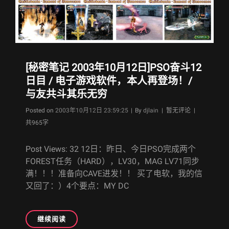
14
日]
街
霸
3
神
[秘密笔记 2003年10月12日]PSO奋斗12
CD
沉
日目 / 电子游戏软件，本人再登场！/
迷
与友共斗其乐无穷
中
/
Byline
Posted on
2003年10月12日 23:59:25
|
By
djlain
| 暂无评论 |
鞭
共965字
子
太
Post Views: 32 12日：昨日、今日PSO完成两个
赖
FOREST任务（HARD），LV30，MAG LV71同步
了，
满！！！准备向CAVE进发！！ 买了电软，我的信
资
道
又回了：）4个要点：MY DC
吧
[秘
继续阅读