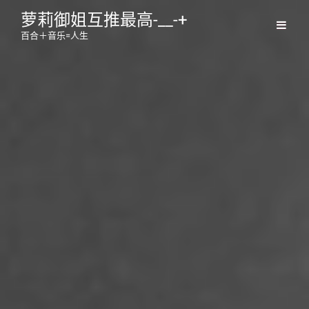
萝莉御姐互推最高-__-+
百合＋音乐=人生