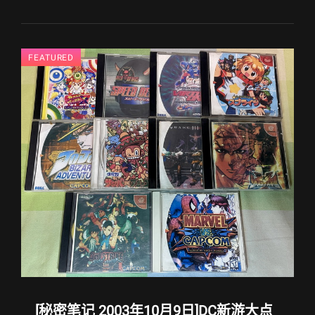
密
笔
记
2003
FEATURED
年
10
月
12
日]PSO
奋
斗
12
日
目
/
电
子
游
戏
软
件，
[秘密笔记 2003年10月9日]DC新游大点
本