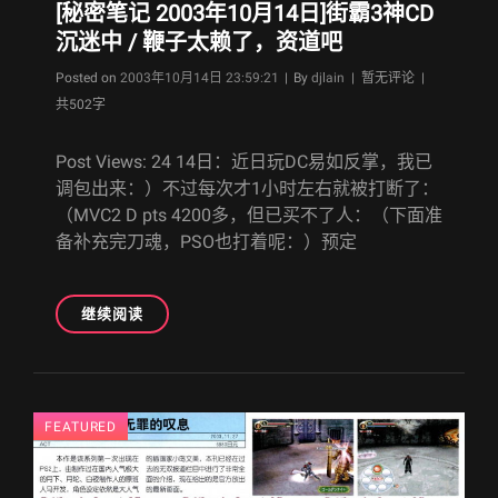
[秘密笔记 2003年10月14日]街霸3神CD
沉迷中 / 鞭子太赖了，资道吧
Byline
Posted on
2003年10月14日 23:59:21
|
By
djlain
| 暂无评论 |
共502字
Post Views: 24 14日：近日玩DC易如反掌，我已
调包出来：）不过每次才1小时左右就被打断了：
（MVC2 D pts 4200多，但已买不了人：（下面准
备补充完刀魂，PSO也打着呢：）预定
[秘
继续阅读
密
笔
记
2003
FEATURED
年
10
月