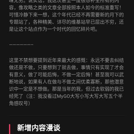
味无穷。说实话，我这次甚至一度很想补全所有的内
容，像攻略之类的文章全部按照本人如今的标准重写！
可惜冷静下来一想，这个年代已经不再需要新的月下的
专题站了，各种精美、详尽的维基站早已层出不穷，还
是让这个站点作为一个时代的回忆碎片吧。
——————–
这里不禁想要提到近年来最大的感慨：永远不要去纠结
做还是不做，只要想到了就去做，事情只有实现了才会
有意义，做了可能后悔，不做一定后悔！甚至我可以武
断地说，如果有人在做与不做之间优柔寡断，那他潜意
识中一定是不想做。那是当年的我，但过去软弱的我已
经死了（注：我没看过MyGO大写小写大写大写五个半
角感叹号）
新增内容漫谈