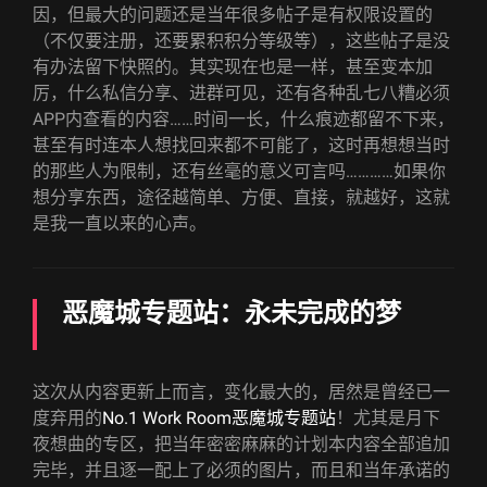
因，但最大的问题还是当年很多帖子是有权限设置的
（不仅要注册，还要累积积分等级等），这些帖子是没
有办法留下快照的。其实现在也是一样，甚至变本加
厉，什么私信分享、进群可见，还有各种乱七八糟必须
APP内查看的内容……时间一长，什么痕迹都留不下来，
甚至有时连本人想找回来都不可能了，这时再想想当时
的那些人为限制，还有丝毫的意义可言吗…………如果你
想分享东西，途径越简单、方便、直接，就越好，这就
是我一直以来的心声。
恶魔城专题站：永未完成的梦
这次从内容更新上而言，变化最大的，居然是曾经已一
度弃用的
No.1 Work Room恶魔城专题站
！尤其是月下
夜想曲的专区，把当年密密麻麻的计划本内容全部追加
完毕，并且逐一配上了必须的图片，而且和当年承诺的