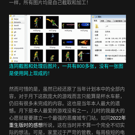
一样，所有图片均是自己截取和加工！
连同截图和处理后图片，一共有800多张，没有一张图
是使用网上现成的！
然而可惜的是，虽然已经还原了当年计划本中的全部内
容，对于月下这款庞大的游戏而言只能算是杯水车薪，
仍旧有很多未完成的内容。这也是当年本人最大的遗
憾。月下是本人最爱的游戏没有之一，儿时的我最大的
心愿就是要建立一个最强的恶魔城专门站，如同
2022年
重生版时的感想
所说，这在当时并不算一个完全不切实
际的想法。可是，家里过于严苛的管教，每周极短的电