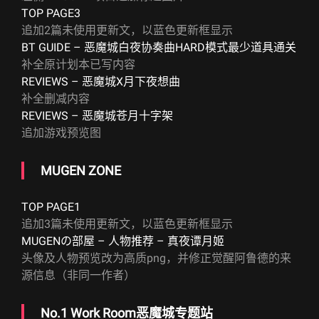
TOP PAGE3
追加2篇未使用更新文，以蓝色更新框显示
BT GUIDE – 恶魔城白夜协奏曲HARD模式最少道具通关
补全原计划本已写内容
REVIEWS – 恶魔城X月下夜想曲
补全删减内容
REVIEWS – 恶魔城苍月十字架
追加游戏预览图
MUGEN ZONE
TOP PAGE1
追加3篇未使用更新文，以蓝色更新框显示
MUGENの部屋 – 人物推荐 – 真夜谭月姬
头像及人物预览改为高质png，并修正觉醒阿鲁德的来
源信息（非同一作者）
No.1 Work Room恶魔城专题站