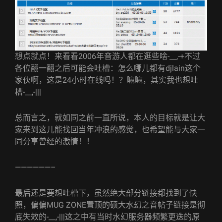
想点就点！来看看2006年音游人都在逛些啥-__,-+不过
各位翻一翻之后可能会吐槽：怎么哪儿都有djlain这个
家伙啊，这是24小时在线吗！？嘛嘛，其实我也想吐
槽-__,-|||
总而言之，就如同之前一直所说，本人的目标就是让大
家来到这儿能找回当年冲浪的感觉，也希望能与大家一
同分享曾经的激情！！
——————–
最后还是要想吐槽下，虽然绝大部分链接都找到了快
照，偏偏MUG ZONE置顶的硕大水幻之音帖子链接是彻
底失效的-__,-|||这之中有当时水幻服务器频繁更迭的原