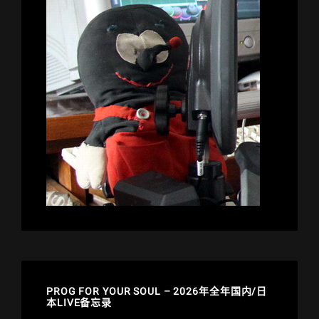
度
PERFECT
达
成
(附
初
音
消
失
HARD
全
连
视
频,
心
得
更
新)
PROG FOR YOUR SOUL – 2026年全年国内/日
本LIVE备忘录