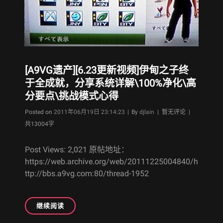
DX
ま
た
さ
い
た
ま
[A9VG遗产][6.23更新视频]伊甸之子终
2000(鬼)
于全成就，分享系统详解\100%净化\高
个
分要点\挑战模式心得
人
炒
Byline
Posted on
2011年06月19日 23:14:23
|
By
djlain
| 暂无评论 |
菜
共13004字
初
连
Post Views: 2,021 原帖地址：
+120
万
https://web.archive.org/web/20111225004840/h
奋
ttp://bbs.a9vg.com:80/thread-1952
斗
记
[A9VG
继续阅读
遗