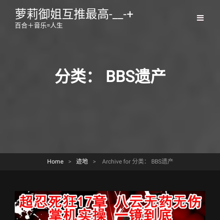
萝莉御姐互推最高-__-+
百合＋音乐=人生
分类：
BBS遗产
Home
>
迹地
>
Archive for
分类：
BBS遗产