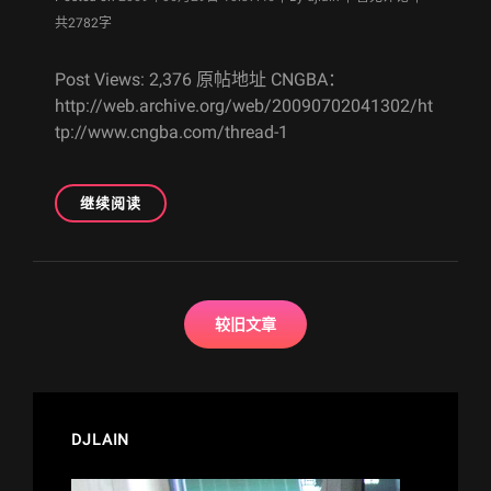
曲
共2782字
FC\心
得
Post Views: 2,376 原帖地址 CNGBA：
更
新)
http://web.archive.org/web/20090702041302/ht
tp://www.cngba.com/thread-1
[CNGBA
继续阅读
遗
产]
初
音
文
ミ
较旧文章
章
ク-
导
PROJECT
DIVA-
航
全
曲
DJLAIN
HARD
难