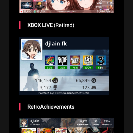
XBOX LIVE
(Retired)
RetroAchievements