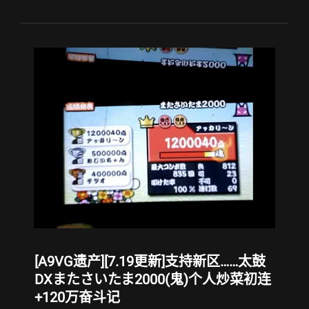
遗
产]
[时
代
的
眼
泪
&
音
乐
游
戏
历
程
向]
终
于
实
[A9VG遗产][7.19更新]支持新区……太鼓
现
了
DXまたさいたま2000(鬼)个人炒菜初连
一
+120万奋斗记
个