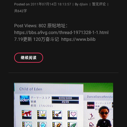
多
Byline
Posted on
2011年07月14日 18:13:57
|
By
djlain
| 暂无评论 |
年
共642字
以
来
Post Views: 802 原帖地址：
的
https://bbs.a9vg.com/thread-1971328-1-1.html
心
7.19更新 120万奋斗记 https://www.bilib
愿…
[A9VG
继续阅读
遗
产]
[7.19
更
新]
支
持
新
区……
太
鼓