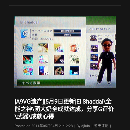
产]
[6.23
更
新
视
频]
伊
甸
之
子
终
于
全
成
就，
分
享
[A9VG遗产][5月9日更新]El Shaddai\全
系
能之神\萌大奶全成就达成，分享G评价
统
\武器\成就心得
详
解
Byline
Posted on
2011年05月04日 21:12:28
|
By
djlain
| 暂无评论 |
\100%