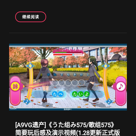
[A9VG
继续阅读
遗
产]
[更
新
17
章
无
伤
视
频]
忍
者
龙
剑
传
4
[A9VG遗产]《うた组み575/歌组575》
八
云
简要玩后感及演示视频(1.28更新正式版