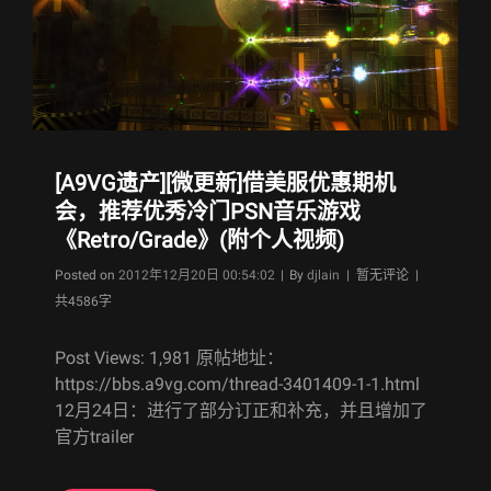
组
路
575》
简
要
玩
后
感
及
[A9VG遗产][微更新]借美服优惠期机
演
会，推荐优秀冷门PSN音乐游戏
示
视
《Retro/Grade》(附个人视频)
频
Byline
Posted on
2012年12月20日 00:54:02
|
By
djlain
| 暂无评论 |
(1.28
更
共4586字
新
正
Post Views: 1,981 原帖地址：
式
https://bbs.a9vg.com/thread-3401409-1-1.html
版
12月24日：进行了部分订正和补充，并且增加了
相
官方trailer
关)