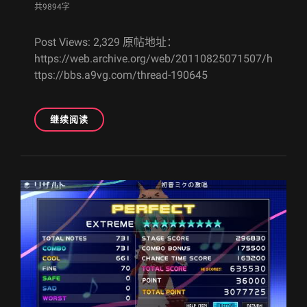
共9894字
净
化
Post Views: 2,329 原帖地址：
\高
https://web.archive.org/web/20110825071507/h
分
要
ttps://bbs.a9vg.com/thread-190645
点
\挑
战
[A9VG
继续阅读
模
遗
式
产]
心
[5
得
月
9
日
更
新]EL
SHADDAI\全
能
之
神
\萌