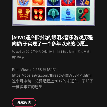
《突
击
枪
手
–
ASSAULT
GUNNERS》
[A9VG遗产][时代的眼泪&音乐游戏历程
重
向]终于实现了一个多年以来的心愿…
点
奖
Byline
Posted on
2012年04月06日 19:41:48
|
By
djlain
| 暂无评论 |
杯
共5199字
心
得
Post Views: 2,258 原帖地址：
https://bbs.a9vg.com/thread-3405958-1-1.html
这个月中旬，总算是赶上2012的末班车，了却了
一桩多年来的愿望…
[A9VG
继续阅读