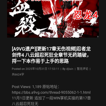
[A9VG遗产][更新17章无伤视频]忍者龙
剑传4 八云超忍死狂全章节无药踏破，
捋一下本作易于上手的思路
Byline
Posted on
2025年10月31日 17:53:11
|
By
djlain
| 暂无评论 |
共6624字
Post Views: 1,189 原帖地址：
https://bbs.a9vg.com/thread-9055062-1-1.html
11月1日更新 追加了一段WIN掌机实操的第17章
八云超忍死狂无