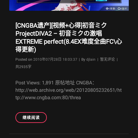
大
奶
全
[CNGBA遗产][视频+心得]初音ミク
成
就
ProjectDIVA2 – 初音ミクの激唱
达
EXTREME perfect(8.4EX难度全曲FC\心
成，
得更新)
分
享
Byline
Posted on
2010年07月28日 18:03:37
|
By
djlain
| 暂无评论 |
G
共2935字
评
价
Post Views: 1,891 原帖地址 CNGBA：
\武
http://web.archive.org/web/20120805232651/ht
器
\成
tp://www.cngba.com:80/threa
就
心
得
[CNGBA
继续阅读
遗
产]
[视