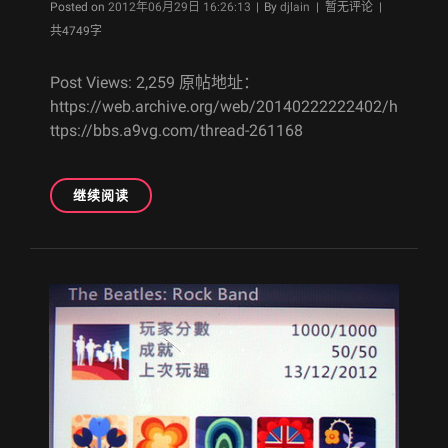
Byline
音
Posted on
2012年06月29日 16:26:13
|
By
djlain
| 暂无评论 |
乐
共4749字
游
戏
Post Views: 2,259 原帖地址：
《RETRO/GRADE》
https://web.archive.org/web/20140222222402/h
(附
ttps://bbs.a9vg.com/thread-261168
个
人
视
[A9VG
继续阅读
频)
遗
产]
(8.30
更
新
DLC2
心
得)
白
金
神
作