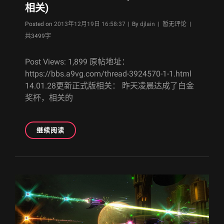
超
相关)
忍
Byline
死
Posted on
2013年12月19日 16:58:37
|
By
djlain
| 暂无评论 |
狂
共3499字
全
章
Post Views: 1,899 原帖地址：
节
https://bbs.a9vg.com/thread-3924570-1-1.html
无
14.01.28更新正式版相关： 昨天凌晨达成了白金
药
奖杯，相关的
踏
破，
捋
一
[A9VG
继续阅读
下
遗
本
产]
作
《う
易
た
于
组
上
み
手
575/
的
歌
思