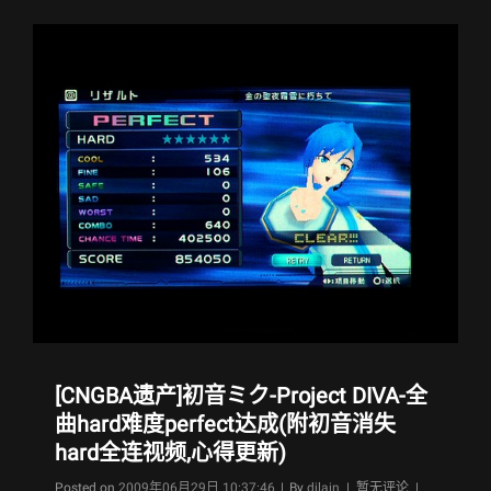
频
+心
得]
初
音
ミ
ク
PROJECTDIVA2
–
初
音
ミ
ク
の
激
唱
EXTREME
[CNGBA遗产]初音ミク-Project DIVA-全
PERFECT(8.4EX
曲hard难度perfect达成(附初音消失
难
hard全连视频,心得更新)
度
全
Byline
Posted on
2009年06月29日 10:37:46
|
By
djlain
| 暂无评论 |