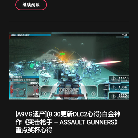
[A9VG
继续阅读
遗
产]
[微
更
新]
借
美
服
优
惠
期
机
会，
推
荐
优
[A9VG遗产](8.30更新DLC2心得)白金神
秀
冷
作《突击枪手 – ASSAULT GUNNERS》
门
重点奖杯心得
PSN