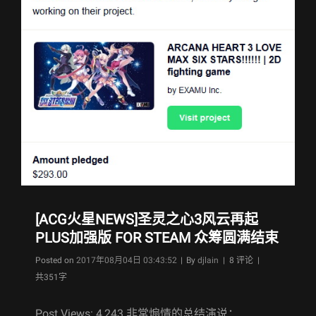
[ACG火星NEWS]圣灵之心3风云再起
PLUS加强版 FOR STEAM 众筹圆满结束
Byline
Posted on
2017年08月04日 03:43:52
|
By
djlain
| 8 评论 |
共351字
Post Views: 4,243 非常煽情的总结演说：