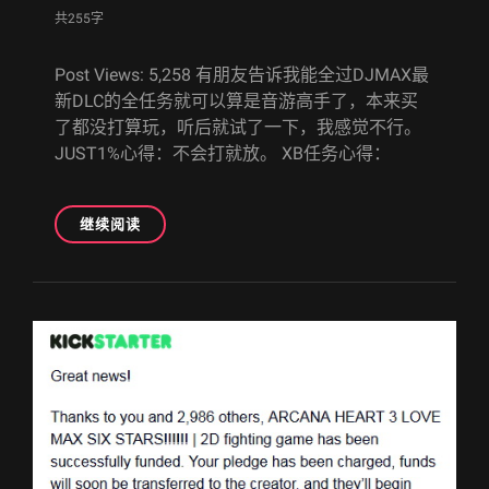
共255字
Post Views: 5,258 有朋友告诉我能全过DJMAX最
新DLC的全任务就可以算是音游高手了，本来买
了都没打算玩，听后就试了一下，我感觉不行。
JUST1%心得：不会打就放。 XB任务心得：
[100%]DJMAX
继续阅读
RESPECT
LINK
DISC
DLC[PS4]