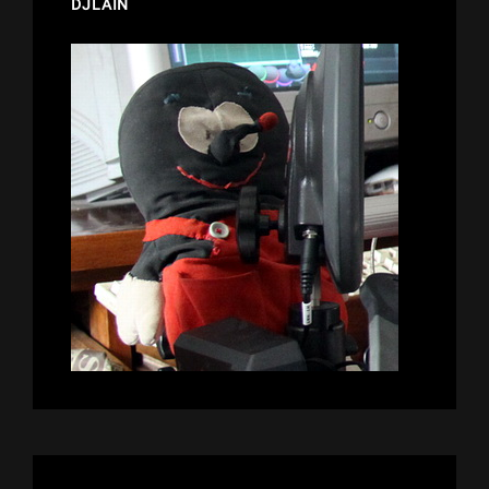
DJLAIN
了
PT.2[PSVITA]