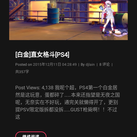
[白金]直女格斗[PS4]
Byline
Posted on
2015年12月11日 04:28:49
|
By
djlain
| 8 评论 |
共357字
Post Views: 4,138 我呢个超，PS4第一个白金居
然是这玩意，蛋都碎了……本来还指望是无夜之国
呢，无奈实在不好玩，通完关就懒得开了，更别
提PSV限定版拆都没拆……GUST枪毙啊！！不过
这
[白
继续阅读