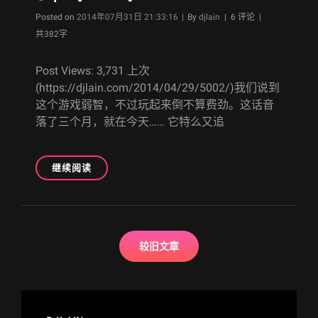
Byline
Posted on
2014年07月31日 21:33:16
|
By
djlain
| 6 评论 |
共382字
Post Views: 3,731 上次
(https://djlain.com/2014/04/29/5002/)我们说到
这个游戏弱智，不过玩起来倒不算费劲。这话音
落了三个月，就在今天…… 它特么又追
[100%]
继续阅读
魔
法
少
女
文
大
较旧文章
章
战
导
ZANBATSU
暂
航
时
终