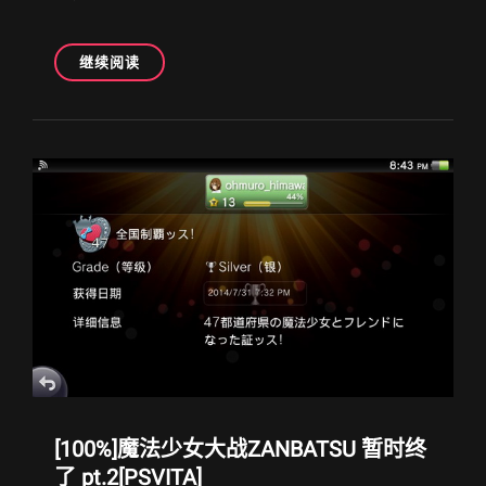
[白
继续阅读
金]
梦
幻
之
星
NOVA[PSVITA]
[100%]魔法少女大战ZANBATSU 暂时终
了 pt.2[PSVITA]