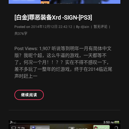
[白金]罪恶装备Xrd -SIGN-[PS3]
Byline
Posted on
2014年12月12日 22:42:12
|
By
djlain
| 暂无评论 |
共376字
Post Views: 1,907 听说等到明年一月有简体中文
版？我呢个超，这么牛逼的游戏，一天都等不
了，何况一个月！！？？实在不得不感叹一下，
差不多玩了一整年的烂游戏，终于在2014临近尾
声时赶上一
[白
继续阅读
金]
罪
恶
装
备