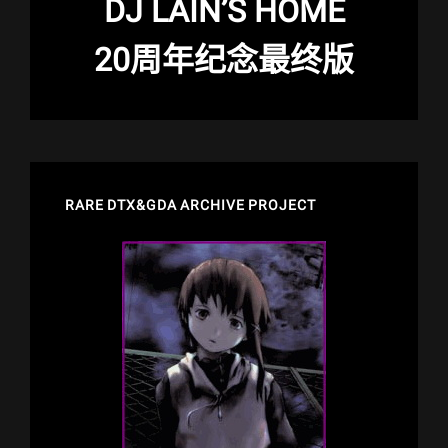
DJ LAIN’S HOME
20周年纪念最终版
RARE DTX&GDA ARCHIVE PROJECT