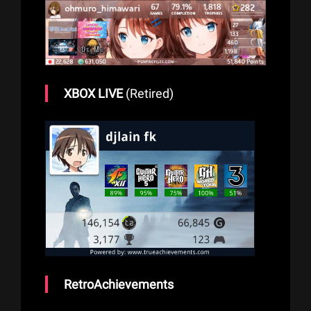
XBOX LIVE
(Retired)
RetroAchievements