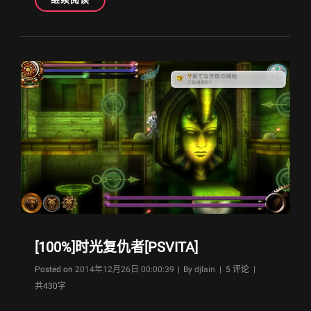
金]
直
女
格
斗
[PS4]
[100%]时光复仇者[PSVITA]
Byline
Posted on
2014年12月26日 00:00:39
|
By
djlain
| 5 评论 |
共430字