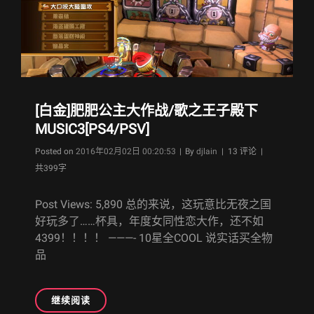
FOR
STEAM
众
筹
圆
满
结
[白金]肥肥公主大作战/歌之王子殿下
束
MUSIC3[PS4/PSV]
Byline
Posted on
2016年02月02日 00:20:53
|
By
djlain
| 13 评论 |
共399字
Post Views: 5,890 总的来说，这玩意比无夜之国
好玩多了……杯具，年度女同性恋大作，还不如
4399！！！！ ———- 10星全COOL 说实话买全物
品
[白
继续阅读