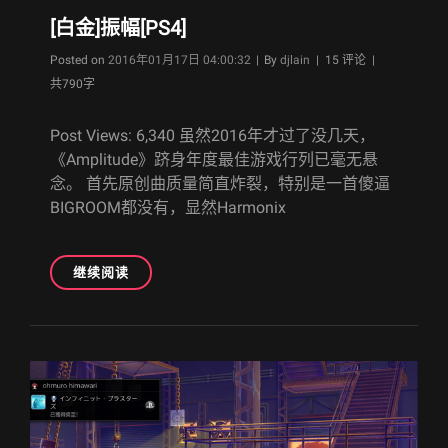
[白金]振幅[PS4]
Byline
Posted on
2016年01月17日 04:00:32
|
By
djlain
| 15 评论 |
共790字
Post Views: 6,340 虽然2016年才过了没几天，
《Amplitude》跻身年度最佳游戏行列已毫无悬
念。 首先原创曲质量简直炸裂，特别是一首傻逼
BIGROOM都没有，显然Harmonix
[白
继续阅读
金]
振
幅
[PS4]