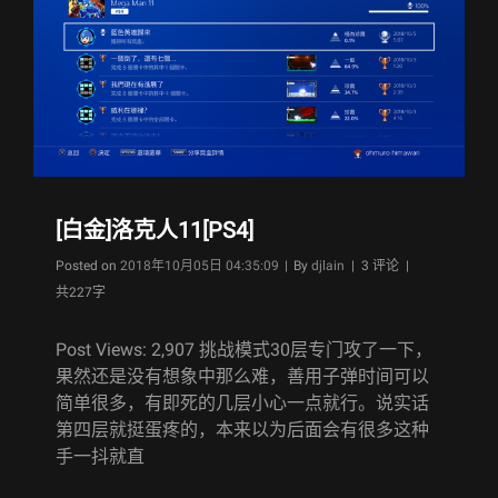
[白金]洛克人11[PS4]
Byline
Posted on
2018年10月05日 04:35:09
|
By
djlain
| 3 评论 |
共227字
Post Views: 2,907 挑战模式30层专门攻了一下，
果然还是没有想象中那么难，善用子弹时间可以
简单很多，有即死的几层小心一点就行。说实话
第四层就挺蛋疼的，本来以为后面会有很多这种
手一抖就直