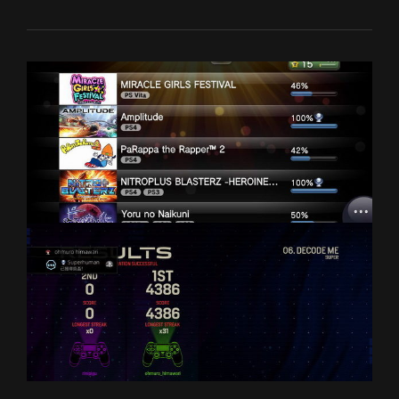
金]
肥
肥
公
主
大
作
战/
歌
之
王
子
殿
下
MUSIC3[PS4/PSV]