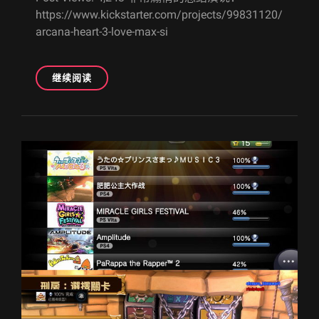
https://www.kickstarter.com/projects/99831120/
arcana-heart-3-love-max-si
[ACG
继续阅读
火
星
NEWS]
圣
灵
之
心
3
风
云
再
起
PLUS
加
强
版