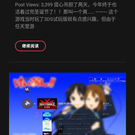
Post Views: 3,399 提心吊胆了两天，今年终于也
活着过完圣诞节了！！那叫一个爽…… ———- 这个
游戏当时玩了3DS试玩版就有点感兴趣，但由于
任天堂游
[100%]
继续阅读
时
光
复
仇
者
[PSVITA]