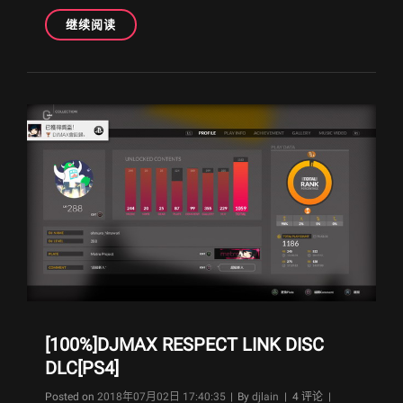
[白
继续阅读
金]
洛
克
人
11[PS4]
[100%]DJMAX RESPECT LINK DISC
DLC[PS4]
Byline
Posted on
2018年07月02日 17:40:35
|
By
djlain
| 4 评论 |