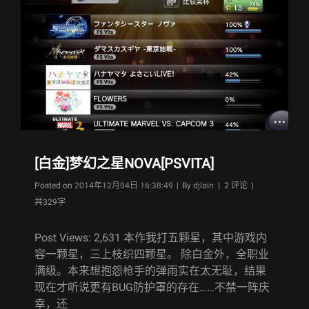
XRD
-
SIGN-
[PS3]
[白金]梦幻之星NOVA[PSVITA]
Byline
Posted on
2014年12月04日 16:38:49
|
By
djlain
| 2 评论 |
共329字
Post Views: 2,631 本作我打五颗星，其中游戏内
容一颗星，三上枝织四颗星。 除白金外，全职业
满级。本来想抱怨枪手的弹雨实在太无耻，结果
现在才听说更有BUG防护罩的存在……不禁一阵庆
幸，还