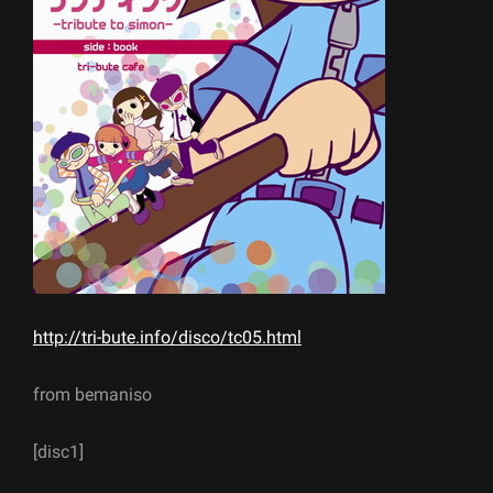
http://tri-bute.info/disco/tc05.html
from bemaniso
[disc1]