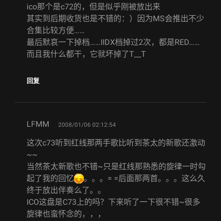
ico那个是c72的，但是似乎刚被放出来
其实到后期收货也是不错的：）因为MS会推出不少
合集比较方便……
最后默哀一下掉档……IIDX档掉过2次，都是RED……
而且我什么都干，它就坏掉了T__T
回复
says:
LFMM
2008/01/06 02:12:54
这次c73听到红线那两手歌比听到茶太的新歌还激动
~~
当然茶太新歌也不错~只是红线那熟悉的旋律一时勾
起了我的回忆
。。。= =后面那两首。。。这么久
终于放出伴奏么了。。
ICO这盘是C73上的吗？下来听了一下很不错~很多
旋律也蛮怀念的，，，