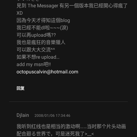
見到 The Messager 有另一個版本我已經開心得瘋了
XD
因為今天才得知這個blog
我已經不能dl啦~~~(淚)
可以再upload嗎??
我也是瘋狂的音樂獵人
可以跟大大交流^^
如果不想re upload…
add my msn吧!!
octopuscalvin@hotmail.com
回复
says:
Djlain
2008/01/06 17:34:46
我听到红线也是相当的激动啊……当时那个片头动画
配合廻る世界で，可是迷死我了>__<