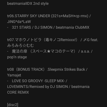
beatmaniaIIDX 2nd style
tr06.STARRY SKY UNDER (321s+MaSH+cp rmx) /
JiNG*da*LaW
- 321 STARS / DJ SIMON / beatmania ClubMIX
tr07.マホウノトビラ（毒キノコRemixxx!） / 〆G feat.
みろみろ☆むむ
- 魔法の扉 （スペース★マコのテーマ） / a.s.a. /
pop’n stage
tr08（BONUS TRACK）.Sleepmix Strikes Back /
Yamajet
- LOVE SO GROOVY -SLEEP MIX- /
LOVEMINTS/Remixed by DJ SIMON / beatmania
CORE REMIX
[disc2]