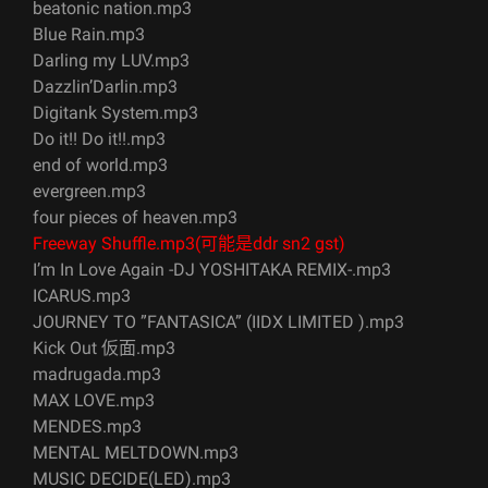
beatonic nation.mp3
Blue Rain.mp3
Darling my LUV.mp3
Dazzlin’Darlin.mp3
Digitank System.mp3
Do it!! Do it!!.mp3
end of world.mp3
evergreen.mp3
four pieces of heaven.mp3
Freeway Shuffle.mp3(可能是ddr sn2 gst)
I’m In Love Again -DJ YOSHITAKA REMIX-.mp3
ICARUS.mp3
JOURNEY TO ”FANTASICA” (IIDX LIMITED ).mp3
Kick Out 仮面.mp3
madrugada.mp3
MAX LOVE.mp3
MENDES.mp3
MENTAL MELTDOWN.mp3
MUSIC DECIDE(LED).mp3