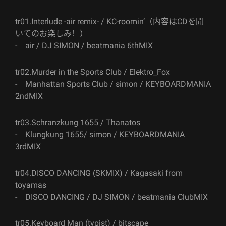
tr01.Interlude -air remix- / KC-roomin’（内容はCDを聞
いてのお楽しみ！）
- air / DJ SIMON / beatmania 6thMIX
tr02.Murder in the Sports Club / Elektro_Fox
- Manhattan Sports Club / simon / KEYBOARDMANIA
2ndMIX
tr03.Schranzkung 1655 / Thanatos
- Klungkung 1655/ simon / KEYBOARDMANIA
3rdMIX
tr04.DISCO DANCING (SKMIX) / Kagasaki from
toyamas
- DISCO DANCING / DJ SIMON / beatmania ClubMIX
tr05.Keyboard Man (typist) / bitscape