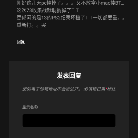
刚好这几天pc挂掉了。。。又不敢拿小mac挂BT…
这次73收集战就耽搁掉了T T
更郁闷的是13的PS2纪录坏档了T T一切都要重。。
重新打。。哭
回复
发表回复
您的电子邮箱地址不会被公开。
必填项已用
*
标注
显示名称