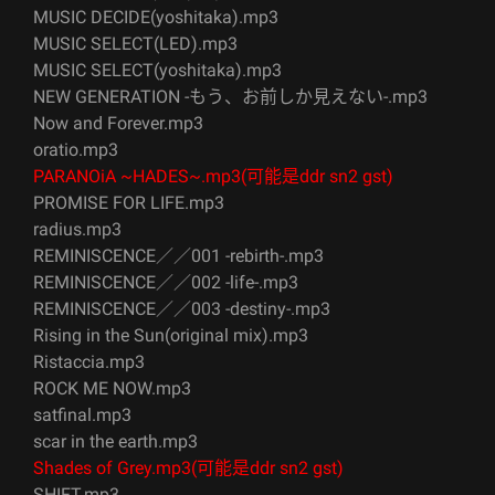
MUSIC DECIDE(yoshitaka).mp3
MUSIC SELECT(LED).mp3
MUSIC SELECT(yoshitaka).mp3
NEW GENERATION -もう、お前しか見えない-.mp3
Now and Forever.mp3
oratio.mp3
PARANOiA ~HADES~.mp3(可能是ddr sn2 gst)
PROMISE FOR LIFE.mp3
radius.mp3
REMINISCENCE／／001 -rebirth-.mp3
REMINISCENCE／／002 -life-.mp3
REMINISCENCE／／003 -destiny-.mp3
Rising in the Sun(original mix).mp3
Ristaccia.mp3
ROCK ME NOW.mp3
satfinal.mp3
scar in the earth.mp3
Shades of Grey.mp3(可能是ddr sn2 gst)
SHIFT.mp3