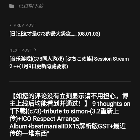
Categories
已过期下载
文
Previous
PREV POST
Post
章
[日记]这才是C73的最大怨念……(08.01.03)
导
Next
NEXT POST
航
Post
[音乐游戏](C73同人游戏) [ぷちこめ族] Session Stream
2 ++(1月9日更新隐藏要素)
【如您的评论没有立刻显示请不用担心，博
主上线后均能看到并通过！】 9 thoughts on
“
[下载](c73)-tribute to simon-(3.2重新上
传)+ICO Respect Arrange
Album+beatmaniaIIDX15解析版GST+最近
传的一堆东西
”