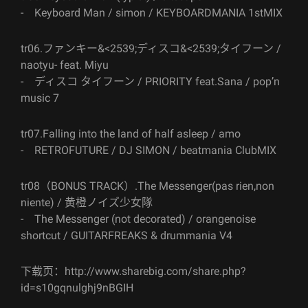
- Keyboard Man / simon / KEYBOARDMANIA 1stMIX
tr06.ファンキー&<2539;ディスコ&<2539;タイフーン /
naotyu- feat. Miyu
- ディスコ タイフーン / PRIORITY feat.Sana / pop’n
music 7
tr07.Falling into the land of half asleep / amo
- RETROFUTURE / DJ SIMON / beatmania ClubMIX
tr08（BONUS TRACK）.The Messenger(pas rien,non
niente) / 黄橙ノイズ少女隊
- The Messenger (not decorated) / orangenoise
shortcut / GUITARFREAKS & drummania V4
下载页：http://www.sharebig.com/share.php?
id=s10gqnulghj9nBGIH