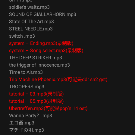
soldier’s waltz.mp3
SOUND OF GIALLARHORN.mp3
State Of The Art.mp3
STEEL NEEDLE.mp3
switch .mp3
system – Ending.mp3(录制版)
system – Song select.mp3(录制版)
THE DEEP STRIKER.mp3
the trigger of innocence.mp3
Time to Air.mp3
Trip Machine Phoenix.mp3(可能是ddr sn2 gst)
TROOPERS.mp3
tutorial – 03.mp3(录制版)
tutorial – 05.mp3(录制版)
Ubertreffen.mp3(可能是pop’n 14 ost)
Wanna Party？.mp3
エコ爺.mp3
マチ子の唄.mp3