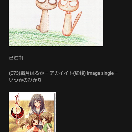
已过期
(C73)霜月はるか – アカイイト(红线) image single –
いつかのひかり