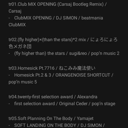
tr01.Club MIX OPENING (Carsaj Bootleg Remix) /
Carsaj
- ClubMIX OPENING / DJ SIMON / beatmania
ClubMIX
tr02.(fly higher)×(than the stars)*2 mix / にょろにょろ
色メガネ団
- (fly higher than) the stars / sugi&reo / pop’n music 2
tr03.Homesick Pt.7716 / ねこみみ魔法使い
- Homesick Pt.2 & 3 / ORANGENOISE SHORTCUT /
pop’n music 5
tr04.twenty-first selection award / Alexandra
- first selection award / Original Ceder / pop’n stage
tr05.Soft Planning On The Body / Yamajet
- SOFT LANDING ON THE BODY / DJ SIMON /