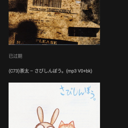
已过期
(C73)茶太 – さびしんぼう。(mp3 V0+bk)