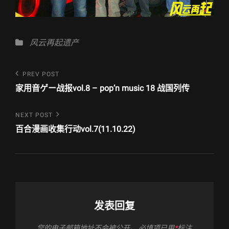
Categories
风云再起遗产
文
Previous
PREV POST
Post
章
家用音ゲー战报vol.8 – pop’n music 18 战国列传
导
Next
NEXT POST
航
Post
百合漫画收集行动vol.7(11.10.22)
发表回复
您的电子邮箱地址不会被公开。
必填项已用
*
标注