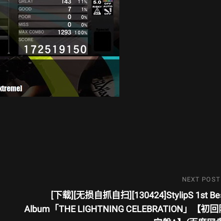
Next
NEXT POST
Post
[下载][无损自抓自扫][130424]StylipS 1st Be
Album「THE LIGHTNING CELEBRATION」【初