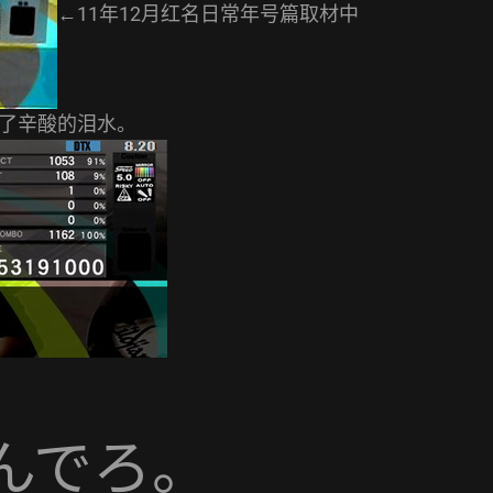
←11年12月红名日常年号篇取材中
了辛酸的泪水。
んでろ。