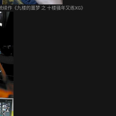
统续作《九楼的噩梦 之 十楼骚年又练XG》