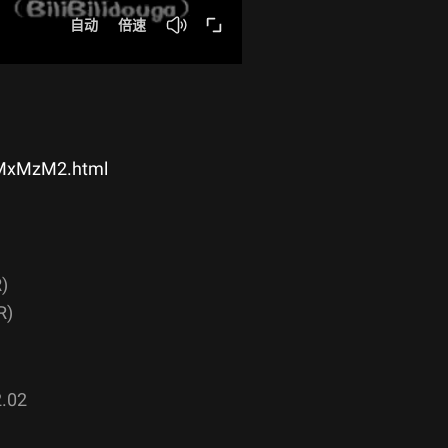
jMxMzM2.html
)
R)
.02