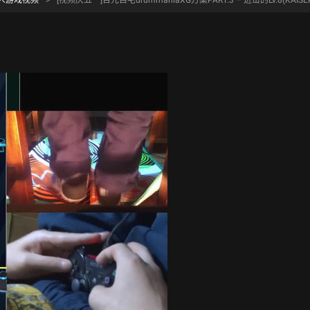
人游戏视频
>
[视频庆五一]百元自宅drummaniaXG方案PART.3 – 进击的Lv.8(KAISER