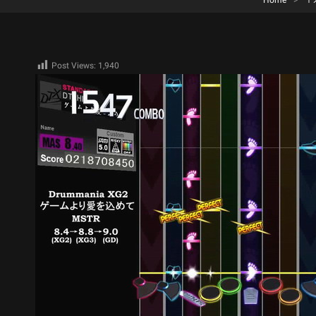
Home
>
个
Post Views:
1,940