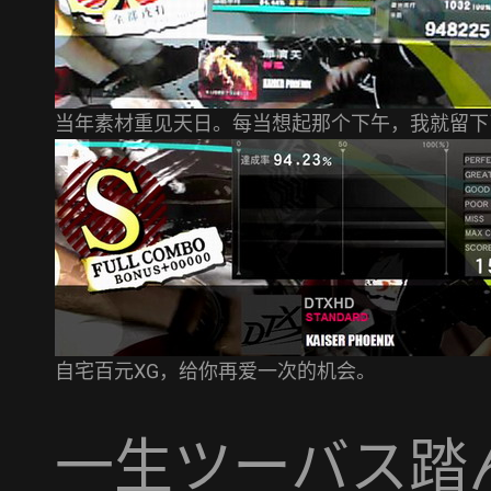
当年素材重见天日。每当想起那个下午，我就留下
自宅百元XG，给你再爱一次的机会。
一生ツーバス踏