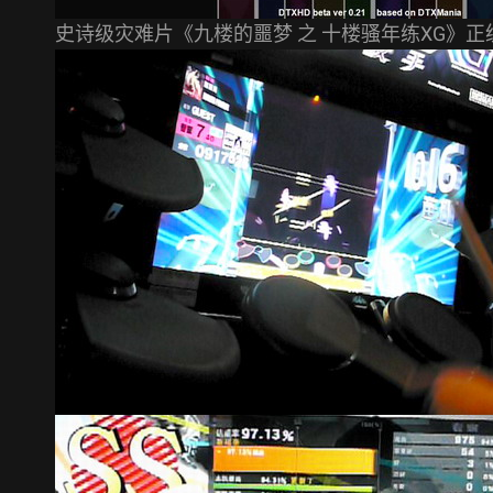
史诗级灾难片《九楼的噩梦 之 十楼骚年练XG》正