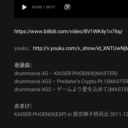
https://www.bilibili.com/video/BV1WK4y1n76q/
youku：
http://v.youku.com/v_show/id_XNTUwN
收录曲：
drummania XG – KAISER PHOENIX(MASTER)
drummania XG3 – Predator’s Crypto Pt.1(MASTER
drummania XG2 – ゲームより愛を込めて(MASTE
おまけ：
KAISER PHOENIX(EXP) in 南京狮子桥风云 2011.12