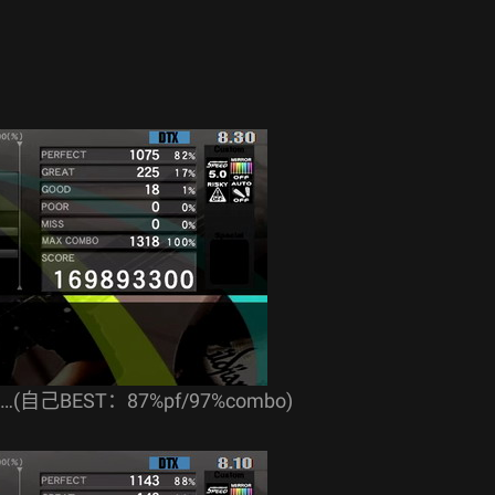
…(自己BEST：87%pf/97%combo)