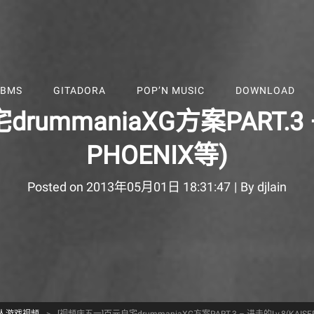
BMS
GITADORA
POP’N MUSIC
DOWNLOAD
ummaniaXG方案PART.3 – 
PHOENIX等)
Byline
Posted on
2013年05月01日 18:31:47
|
By
djlain