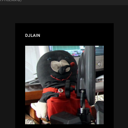
 PHOENIX等)
DJLAIN