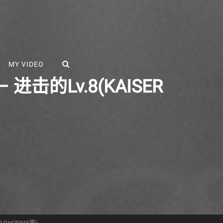
SEARCH
MY VIDEO
进击的Lv.8(KAISER