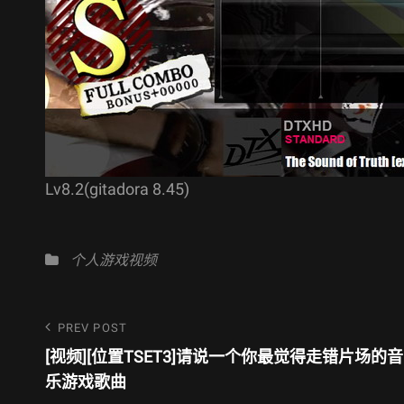
Lv8.2(gitadora 8.45)
Categories
个人游戏视频
文
Previous
PREV POST
Post
[视频][位置TSET3]请说一个你最觉得走错片场的音
章
乐游戏歌曲
导