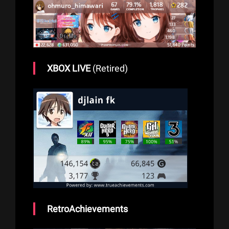
XBOX LIVE
(Retired)
RetroAchievements