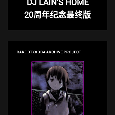
DJ LAIN’S HOME
20周年纪念最终版
RARE DTX&GDA ARCHIVE PROJECT