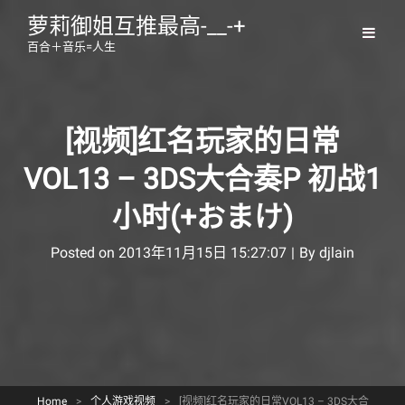
萝莉御姐互推最高-__-+
百合＋音乐=人生
[视频]红名玩家的日常
VOL13 – 3DS大合奏P 初战1
小时(+おまけ)
Byline
Posted on
2013年11月15日 15:27:07
|
By
djlain
Home
>
个人游戏视频
>
[视频]红名玩家的日常VOL13 – 3DS大合