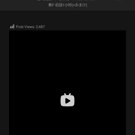
奏P 初战1小时(+おまけ)
Post Views:
2,487