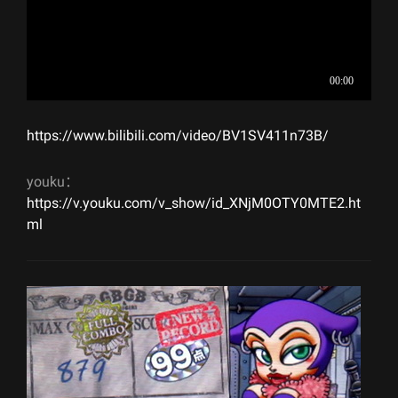
https://www.bilibili.com/video/BV1SV411n73B/
youku：
https://v.youku.com/v_show/id_XNjM0OTY0MTE2.ht
ml