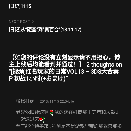
Post
章
[日记]1115
导
Next
NEXT POST
航
Post
[日记]从“硬基”到“真百合”(13.11.17)
【如您的评论没有立刻显示请不用担心，博
主上线后均能看到并通过！】 2 thoughts on
“
[视频]红名玩家的日常VOL13 – 3DS大合奏
P 初战1小时(+おまけ)
”
says:
松松打虎
2013/11/15 22:04:46
老兄依旧神速啊
我的还在奸商那里等着和太鼓U
一起送过来
至于那个换番茄…猜测是不是游戏里带的那张只能换