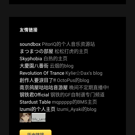
友情链接
soundbox
PitoriQ的个人音乐资源站
まつまつの部屋
松松打虎的主页
Skyphobia
白热的主页
大慶園八番街
云烟的blog
Revolution Of Trance
Kylie☆Dax's blog
創作人要淚目了!!
OctoPus的blog
南京鸽屋咕咕咕音游屋
晚间不定期直播中!
钢铁君Official
钢铁的GF自制谱专门频道
Stardust Table
mqppppp的BMS主页
Izumi的个人主页
Izumi_Ayaki的blog
历史链接