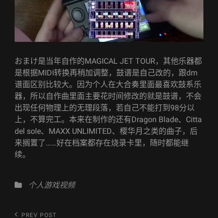
おまけ是当年自作的MAGICAL JET TOUR，其他乐器都
是根据MIDI转换再稍加调整，鼓谱是自己改的，跟dm
谱面区别比较大。因为个人在大合奏里面最喜欢鼓系乐
器，所以自作曲里面主要花时间修改的就是鼓谱，不会
出现任何物理上的无理段落，若自己不能打到98分以
上，不算完工。本来在制作的还有Dragon Blade、Citta
del sole、MAXX UNLIMITED、樱华月之类的曲子，后
来搁置了……好在档案都存在烧录卡里，随时都能继
续。
Categories
个人游戏视频
文
Previous
PREV POST