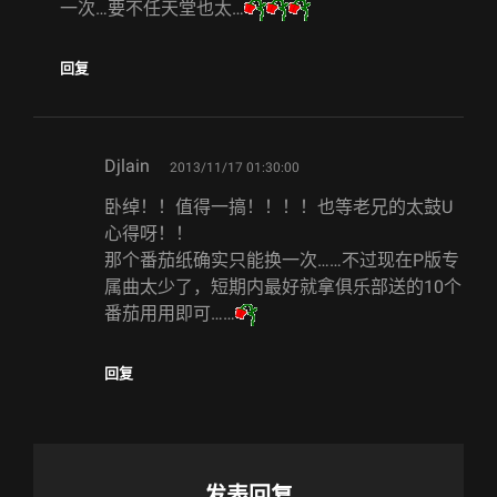
一次…要不任天堂也太…
回复
says:
Djlain
2013/11/17 01:30:00
卧绰！！值得一搞！！！！也等老兄的太鼓U
心得呀！！
那个番茄纸确实只能换一次……不过现在P版专
属曲太少了，短期内最好就拿俱乐部送的10个
番茄用用即可……
回复
发表回复