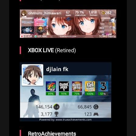
XBOX LIVE
(Retired)
RetroAchievements