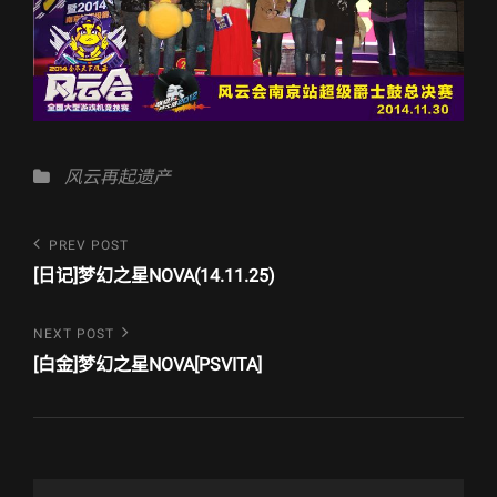
Categories
风云再起遗产
文
Previous
PREV POST
Post
章
[日记]梦幻之星NOVA(14.11.25)
导
Next
NEXT POST
航
Post
[白金]梦幻之星NOVA[PSVITA]