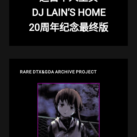
DJ LAIN’S HOME
20周年纪念最终版
RARE DTX&GDA ARCHIVE PROJECT