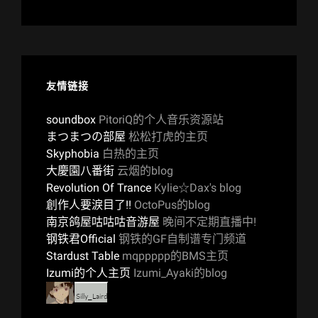
友情链接
soundbox
PitoriQ的个人音乐资源站
まつまつの部屋
松松打虎的主页
Skyphobia
白热的主页
大慶園八番街
云烟的blog
Revolution Of Trance
Kylie☆Dax's blog
創作人要淚目了!!
OctoPus的blog
南京鸽屋咕咕咕音游屋
晚间不定期直播中!
钢铁君Official
钢铁的GF自制谱专门频道
Stardust Table
mqppppp的BMS主页
Izumi的个人主页
Izumi_Ayaki的blog