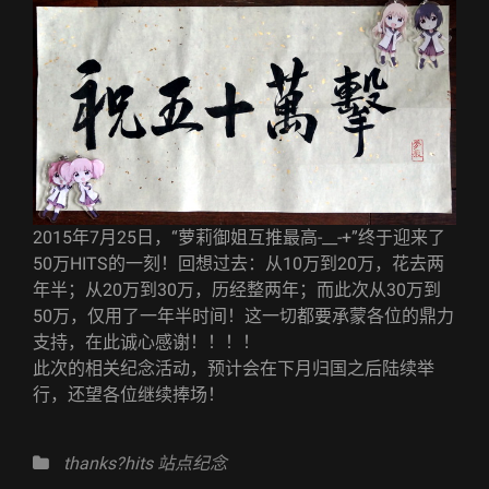
2015年7月25日，“萝莉御姐互推最高-__-+”终于迎来了
50万HITS的一刻！回想过去：从10万到20万，花去两
年半；从20万到30万，历经整两年；而此次从30万到
50万，仅用了一年半时间！这一切都要承蒙各位的鼎力
支持，在此诚心感谢！！！！
此次的相关纪念活动，预计会在下月归国之后陆续举
行，还望各位继续捧场！
Categories
thanks?hits
站点纪念