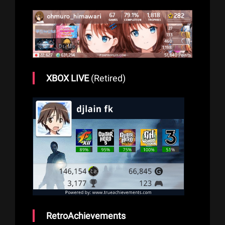
XBOX LIVE
(Retired)
RetroAchievements