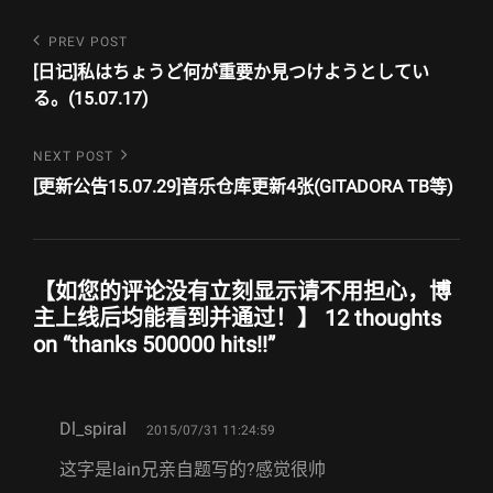
文
Previous
PREV POST
Post
章
[日记]私はちょうど何が重要か見つけようとしてい
る。(15.07.17)
导
航
Next
NEXT POST
Post
[更新公告15.07.29]音乐仓库更新4张(GITADORA TB等)
【如您的评论没有立刻显示请不用担心，博
主上线后均能看到并通过！】 12 thoughts
on “
thanks 500000 hits!!
”
says:
Dl_spiral
2015/07/31 11:24:59
这字是lain兄亲自题写的?感觉很帅