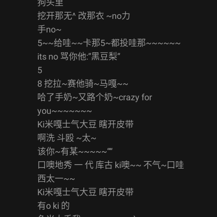
狗头里
挖开那无^ 改那衣 ~no力
手no~
5~~给哇~~卡那5~都投哇那~~~~~~
its no 骂你他:”黑豆梨”
5
8 挖拉~赛他骑~马嘎~~
哈了手奶~又路个奶~crazy for
you~~~~~~~
Ki米嘎士气大豆 瞎开皮带
啊洗 斗殴 ~太~
该你~有某~~~~~““
口噢地秀 一 代 库古 ki噢~~ 不气~口哇
西太一~~
Ki米嘎士气大豆 瞎开皮带
有o ki 的