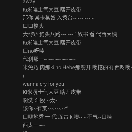
away
Ki米嘎士气大豆 瞎开皮带
那你 某卡某奴 入秀台~~~~~~
口口楼头
大^叔^ 狗头八路~~~~` 奴书 看 代西大姨
Ki米嘎士气大豆 瞎开皮带
口no呀哇
代刹那一~~~~~~~~~
米兔乃 肉那ki no Hebe那鹿开 噢挖丽丽 西呀噢
i
wanna cry for you
Ki米嘎士气大豆 瞎开皮带
啊洗 斗殴 ~太~
该你~有某~~~~~““
口噢地秀 一 代 库古 ki噢~~ 不气~口哇
西太一~~