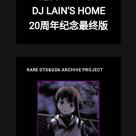
DJ LAIN’S HOME
20周年纪念最终版
RARE DTX&GDA ARCHIVE PROJECT