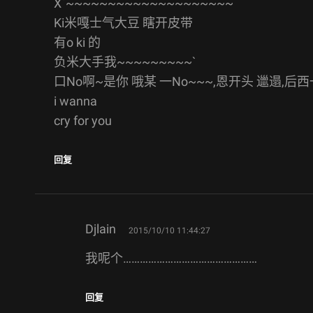
X`~~~~~~~~~~~~~~~~~~~~
Ki米嘎士气大豆 瞎开皮带
有o ki 的
负米大手我~~~~~~~~~`
口No啊~是你 哦某 一No~~~,恩开头 邋遢,后西
i wanna
cry for you
回复
says:
Djlain
2015/10/10 11:44:27
我呢个…………………………………………
回复