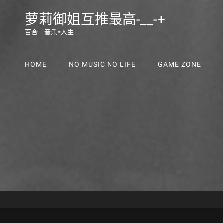
萝莉御姐互推最高-__-+
百合＋音乐=人生
HOME
NO MUSIC NO LIFE
GAME ZONE