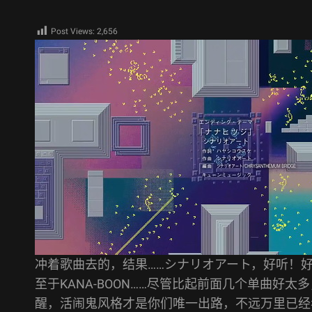
Post Views:
2,656
冲着歌曲去的，结果……シナリオアート，好听！
至于KANA-BOON……尽管比起前面几个单曲好
醒，活闹鬼风格才是你们唯一出路，不远万里已经