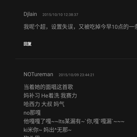
says:
Djlain
2015/10/10 12:38:37
我呢个超，设置失误，又被吃掉今早10点的一
回复
says:
NOTureman
2015/10/09 23:44:21
当着她的面唱这首歌
妈补习 He着洗 我赛力
哈西力 大叔 妈气
no那嘎
他嘎嘎了嘎~~Its某漏有~`你,嘎`嘎漏`~~~
ki米你~ 妈出^无那~