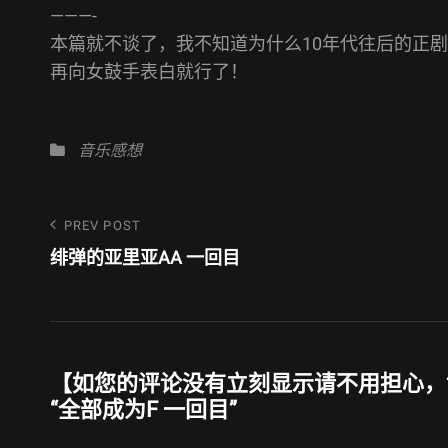
———-
本篇就不谈了，我不知道为什么10年代往后的正
再向女鼓手表白就行了！
Categories
音乐感想
文
Previous
PREV POST
Post
绯弹的亚里亚AA 一回目
章
导
航
【如您的评论没有立刻显示请不用担心，博主上
“
全部成为F 一回目
”