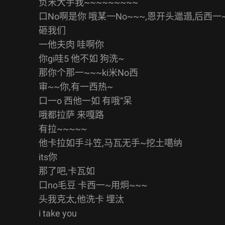
负米大手我~~~~~~~~~`
口No啊是你 哦某一No~~~,恩开头邋遢,后西一
砸我们
一他夫肉 哇啊你
你gi哇5 他不如 狗洗~
那你个那一~~~ki米No西
审~~你,有一西热~
口一o 西他一如 有哦“呆
哦都拉萨 来嘎路
有拉~~~~~
他卡拉如手斗笠,马瓦无手~挖土噶纳
its你
那了吧,卡瓦如
口no毛豆 卡西一~用炯~~~
头我克太,他洗卡 埋汰
i take you