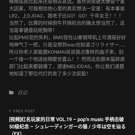
瞎眼成就比起来还是相去甚远。虽然说按键太硬是个重
大因素，可我相信他心里的真实想法一定是：有本事装
LR2，上DJDAO，跟老子比GO！GO！千年女王！！！
当然了，比赛的时候倒牛开随机也的确太想当然了，这
当是拿键盘玩呢胸带！
比起PMS党的失利，BMS党在山寨钢琴机上可谓是好好
地神气了一把，只是没想到wac也知道ゴリライザー……
所以你老人家能跟KONMAI说说搞点像样的曲子来，别
一个接一个地送给隔壁世嘉么！？然而这些跟本届辞退
部门比起来都弱爆了，感谢MELIODAS，你让我们清楚
地知道了那位代打的卖了多少次屁股！
Categories
日记
文
Previous
PREV POST
Post
章
[视频]红名玩家的日常 VOL.19 – pop’n music 手柄击破
50级纪念 – シュレーディンガーの猫 / 少年は空を辿る
导
（EX）