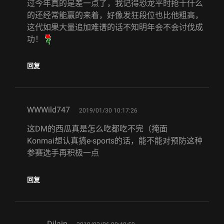
过今年真的是差一点了，我记得恐龙平时抢十什么
的还经常能赢的来着，好像发狂段位也比他粗高，
这代如果大量追加难谱的话不知明年会不会讨伐成
功！
回复
says:
WWWild747
2019/01/30 10:17:26
这DM的西瓜真是怎么吃都吃不完（掩面
Konmai想认真搞e-sports的话，能不能对预防这种
参赛选手再积极一点
回复
says:
Djlain