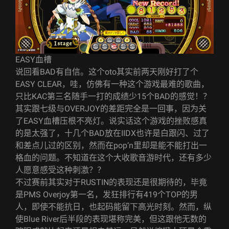
EASY血槽
说回看BAD有自信。这个oto其实前两天刚好打了个
EASY CLEAR，哇，仿佛有一种这个游戏最难的歌曲，
只比KAC第三名随手一打的成绩少15个BAD的感觉！？
其实跟七级与OVERJOY的差距完全是一回事，因为关
了EASY血槽压根不亮灯。说实话这个游戏的挫败感真
的是太强了，十几个BAD放在IIDX也许是白跟闪、过了
和差点儿过的区别，然而在pop’n里却是能不能打出一
格血的问题。不知道在这个大收歌音游时代，还有多少
人愿意感受这种刺激？？
不过赛前其实对于RUSTIN的表现还是很期待的，毕竟
是PMS Overjoy第一名，发狂排行有419个TOP的男
人，即使不能抗日，也起码能留下高光时刻。然而，纵
使Blue River后半段的表现堪称完美，但这跟他无数的