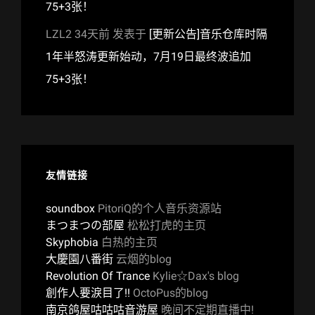
75+3张！
LZL2
34天前
发表于
[更新公告]音乐仓库时隔
1年半怒涛更新始动，7月19日最终波追加
75+3张！
友情链接
soundbox
PitoriQ的个人音乐资源站
まつまつの部屋
松松打虎的主页
Skyphobia
白热的主页
大慶園八番街
云烟的blog
Revolution Of Trance
Kylie☆Dax's blog
創作人要淚目了!!
OctoPus的blog
南京鸽屋咕咕咕音游屋
晚间不定期直播中!