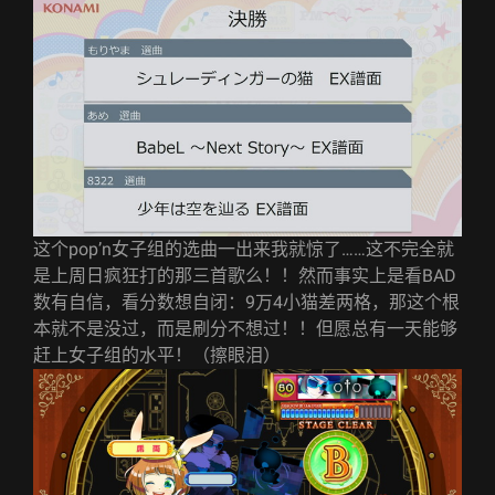
这个pop’n女子组的选曲一出来我就惊了……这不完全就
是上周日疯狂打的那三首歌么！！然而事实上是看BAD
数有自信，看分数想自闭：9万4小猫差两格，那这个根
本就不是没过，而是刷分不想过！！但愿总有一天能够
赶上女子组的水平！（擦眼泪）