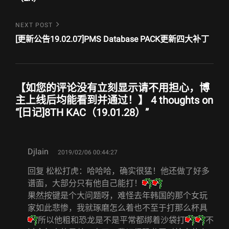
航
Next
NEXT POST
Post
[更新公告19.02.07]PMS Database PACK更新四大补丁
【如您的评论没有立刻显示请不用担心，博
主上线后均能看到并通过！】 4 thoughts on
“
[日记]8TH KAC（19.01.28）
”
says:
Djlain
2019/02/06 00:44:27
回复 松松打虎：哈哈哈，确实很猛！他还做了好多
谱面，大部分只有他自己能打！
果然按键是个大问题呀，难怪去年韩国的那个女玩
家如此悲惨，我就琢磨怎么着也不至于打那么杯具
所以他粗和恐龙是不是平常都绑着沙袋打
不