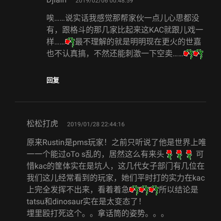
2019/02/06 00:48:59
唉……说实话我感觉那帮家伙一点儿心思都没
有，跟格斗的那几家比起来这KAC就跟儿戏一
样……
最不理解的就是明明现在更火的世嘉
也不认真搞，不然还能刺激一下空卖……
回复
says:
松松打虎
2019/01/28 22:44:16
原来Rustin是pms玩家！之前只听说了他是世界上唯
一一个能过oTo s乱的，居然这么有来头
可
惜kac的筐体实在是坑人，这几代女子部门有几位在
我们这儿经常看到的玩家，她们平时打的实力在kac
上完全发挥不出来，看着着急
所以结论是
tatsu和dinosaur实在是太变态了！
埋里殴打死这个。。拿话筒的姿势。。。