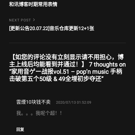
Post
章
和讯博客时期常用表情
导
Next
NEXT POST
航
Post
[更新公告20.07.22]音乐仓库更新12+1张
【如您的评论没有立刻显示请不用担心，博
主上线后均能看到并通过！】 7 thoughts on
“
家用音ゲー战报vol.51 – pop’n music 手柄
击破第五个50级 & 49全埋初步夺还
”
says:
雲煙10块钱不卖
2020/07/13 01:52:09
我。。。我呢个超！！
回复