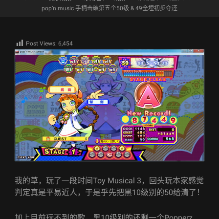
pop’n music 手柄击破第五个50级 & 49全埋初步夺还
Post Views:
6,454
我的草，玩了一段时间Toy Musical 3，回头玩本家感觉
判定真是平易近人，于是乎先把黑10级别的50给清了！
加上目前玩不到的歌，黑10级别的还剩一个Popperz