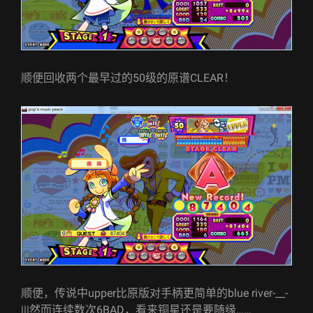
顺便回收两个最早过的50级的原谱CLEAR！
顺便，传说中upper比原版对手柄更简单的blue river-__-
|||然而连续数次6BAD，看来铜星还是要随缘……