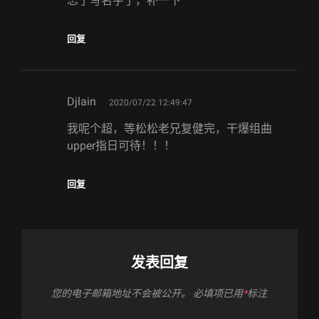
忘了写名字了，补一下
回复
says:
Djlain
2020/07/22 12:49:47
我呢个超，等松松老兄复健完，干爆组曲
upper指日可待！！！
回复
发表回复
您的电子邮箱地址不会被公开。
必填项已用
*
标注