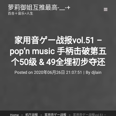
萝莉御姐互推最高-__-+
百合＋音乐=人生
家用音ゲー战报vol.51 –
pop’n music 手柄击破第五
个50级 & 49全埋初步夺还
Byline
Posted on
2020年06月26日 21:07:51
|
By
djlain
Home
>
机厅战报
>
家用音ゲー战报
>
家用音ゲー战报vol.51 –