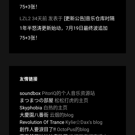
75+3张！
LZL2
34天前
发表于
[更新公告]音乐仓库时隔
1年半怒涛更新始动，7月19日最终波追加
75+3张！
友情链接
soundbox
PitoriQ的个人音乐资源站
まつまつの部屋
松松打虎的主页
Skyphobia
白热的主页
大慶園八番街
云烟的blog
Revolution Of Trance
Kylie☆Dax's blog
創作人要淚目了!!
OctoPus的blog