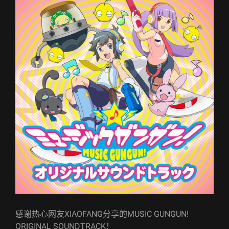
感谢热心网友XIAOFANG分享的MUSIC GUNGUN!
ORIGINAL SOUNDTRACK！