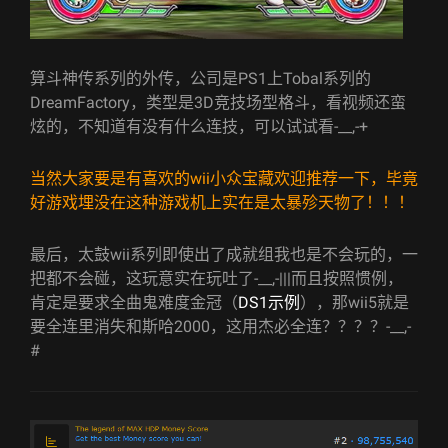
算斗神传系列的外传，公司是PS1上Tobal系列的
DreamFactory，类型是3D竞技场型格斗，看视频还蛮
炫的，不知道有没有什么连技，可以试试看-__,-+
当然大家要是有喜欢的wii小众宝藏欢迎推荐一下，毕竟
好游戏埋没在这种游戏机上实在是太暴殄天物了！！！
最后，太鼓wii系列即使出了成就组我也是不会玩的，一
把都不会碰，这玩意实在玩吐了-__,-|||而且按照惯例，
肯定是要求全曲鬼难度金冠（
DS1示例
），那wii5就是
要全连里消失和斯哈2000，这用杰必全连？？？？-__,-
#