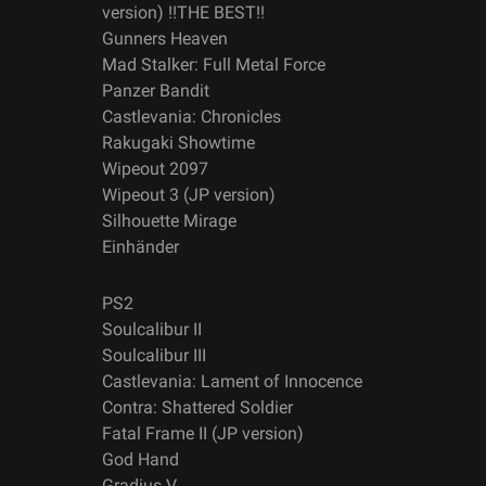
version) !!THE BEST!!
Gunners Heaven
Mad Stalker: Full Metal Force
Panzer Bandit
Castlevania: Chronicles
Rakugaki Showtime
Wipeout 2097
Wipeout 3 (JP version)
Silhouette Mirage
Einhänder
PS2
Soulcalibur II
Soulcalibur III
Castlevania: Lament of Innocence
Contra: Shattered Soldier
Fatal Frame II (JP version)
God Hand
Gradius V