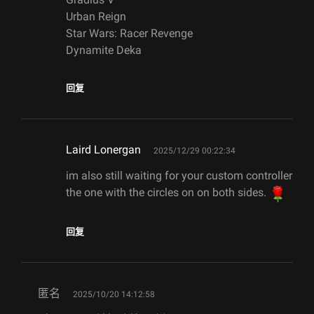
Urban Reign
Star Wars: Racer Revenge
Dynamite Deka
回复
says:
Laird Lonergan
2025/12/29 00:22:34
im also still waiting for your custom controller
the one with the circles on on both sides.
回复
says:
匿名
2025/10/20 14:12:58