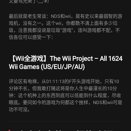
又要骂光荣了-__,-#）
最后就是老生常谈：NDS和wii，是有史以来最弱智的游
戏机，没有之一。这个wii，你都数不清上面有多少垃
圾，注意我都没说是垃圾“游戏”，连叫游戏都不配，不
信各位可以感受一下：
【Wii全游戏】The Wii Project – All 1624
Wii Games (US/EU/JP/AU)
评论区有电梯，从01:11:13的F开头游戏开始，只有10
分钟不长，但我敢打赌这将是你人生中最漫长的10分
钟：这个机种上的东西到底可以低能到什么程度，尽收
眼底。要问如今的游戏为何都这个挫样，NDS和wii可是
功不可没。