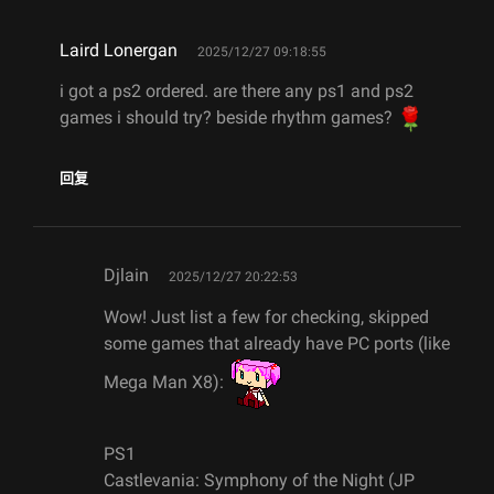
says:
Laird Lonergan
2025/12/27 09:18:55
i got a ps2 ordered. are there any ps1 and ps2
games i should try? beside rhythm games?
回复
says:
Djlain
2025/12/27 20:22:53
Wow! Just list a few for checking, skipped
some games that already have PC ports (like
Mega Man X8):
PS1
Castlevania: Symphony of the Night (JP