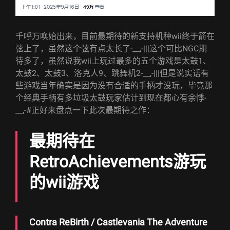
千呼万唤始出来，目前最期待的新支持机种wii终于箭在
弦上了，虽然这个弦有点太长了-__,-|||这个可比NGC期
待多了，虽然说我wii上玩过最多的五个游戏是太鼓1、
太鼓2、太鼓3、洛克人9、跳舞机2-__,-|||但是说实话有
些游戏当年确实是因为没有合适的手柄才没玩，毕竟那
个经典手柄有多垃圾太鼓玩家估计到现在都心有余悸-
__,-#正好来盘点一下此次最期待之作：
最期待在
RetroAchievements游玩
的wii游戏
Contra ReBirth / Castlevania The Adventure