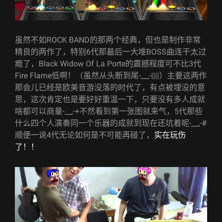
虽然不如ROCK BAND的那两个经典，但也是制作非常
精良的两作了，特别6代那最后一大堆BOSS曲连干太过
瘾了，Black Widow Of La Porte的震撼程度可不比3代
Fire Flame低啊！（虽然从头断到尾-__,-||||）主要这两作
那会儿已经是欧美音游没落的时代了，有点被埋没的意
思，这次肯定也是要好好重温一下，只要没有多人成就
啥都可以商量-__,-+不然看到第一张图就来气，5代那些
什么四个人演奏同一个乐器的成就到现在还坑着呢-__,-#
顺便一说4代无论如何是不可能再碰了，
实在玩伤
了！！