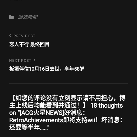
Categories
游戏新闻
文
Previous
PREV POST
Post
章
恋人不行 最终回目
导
Next
NEXT POST
航
Post
板垣伴信10月16日去世，享年58岁
【如您的评论没有立刻显示请不用担心，博
主上线后均能看到并通过！】 18 thoughts
on “
[ACG火星NEWS]好消息：
RetroAchievements即将支持wii！坏消息：
还要等半年……
”