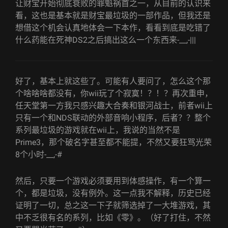
让财宝开始彻底衰败的罪魁祸首之一，从目前的认识来
看，这也是基本就是财宝最垃圾的一部作品，但我还是
想借这个机会认真地体会一下本作，看看到底是吃错了
什么药能在死神DS2之后搞出这么一个东西来-__,-|||
好了，基本上就这些了。可能有人要问了，怎么这个那
个啥啥啥都没有，你wii玩了个寂寞！？！？再次重申，
任天堂第一方我只感兴趣大合奏和银河战士，前者wii上
只有一个和NDS联动的外部音响小程序，后者？？整个
系列最垃圾的游戏就在wii上，我说的当然不是
Prime3，那个破名字甚至都不能提，不然又要狂骂光荣
8个小时-__,-#
然后，只要一个游戏必须要用到体感操作，有一个算一
个，都是垃圾，没有例外。这一点我不解释，历史已经
证明了一切，总之这一下子就筛选掉了一大堆游戏，其
中不乏很有名的系列，比如《零》。（好了打住，不然