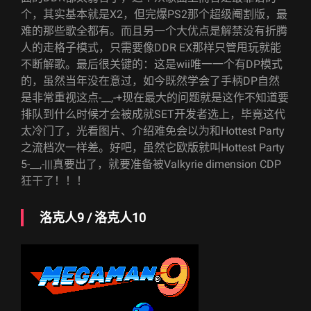
个，其实基本就是X2，但完爆PS2那个超级阉割版，最
难的那些歌全都有。而且另一个大优点是解禁没有折腾
人的走格子模式，只需要像DDR EX那样只管甩玩就能
不断解歌。最后很关键的：这是wii唯一一个有DP模式
的，虽然当年没在意过，如今既然学会了手柄DP自然
是非常重视这点-__,-+现在最大的问题就是这作不知道要
排队到什么时候才会被成就SET开发者选上，毕竟这代
太冷门了，光看图片、介绍难免会以为和Hottest Party
之流档次一样差。好吧，虽然它欧版就叫Hottest Party
5-__,-|||真要出了，就要准备被Valkyrie dimension CDP
狂干了！！！
洛克人9 / 洛克人10