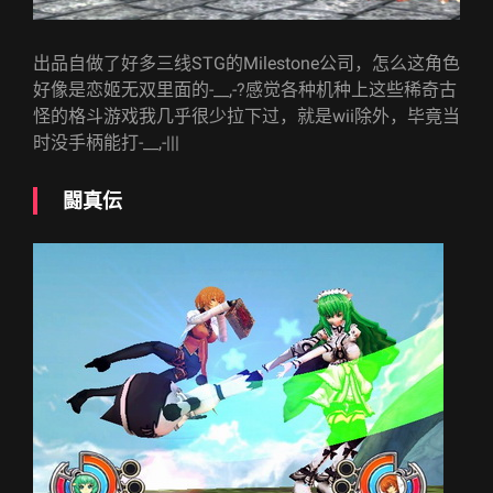
出品自做了好多三线STG的Milestone公司，怎么这角色
好像是恋姬无双里面的-__,-?感觉各种机种上这些稀奇古
怪的格斗游戏我几乎很少拉下过，就是wii除外，毕竟当
时没手柄能打-__,-|||
闘真伝