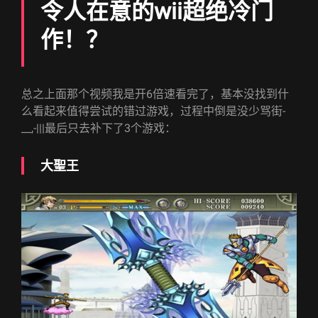
令人在意的wii超绝冷门
作！？
总之上面那个视频我是开6倍速看完了，基本没找到什
么看起来值得尝试的错过游戏，过程中倒是没少骂街-
__,-|||最后只去补下了3个游戏：
大聖王