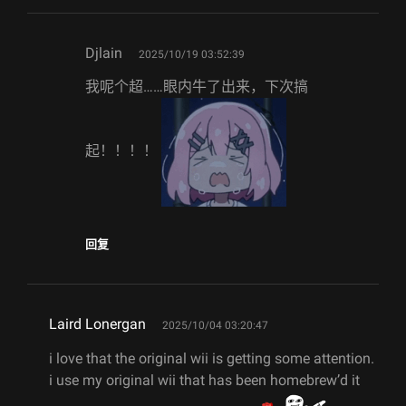
says:
Djlain
2025/10/19 03:52:39
我呢个超……眼内牛了出来，下次搞
起！！！！
回复
says:
Laird Lonergan
2025/10/04 03:20:47
i love that the original wii is getting some attention.
i use my original wii that has been homebrew’d it