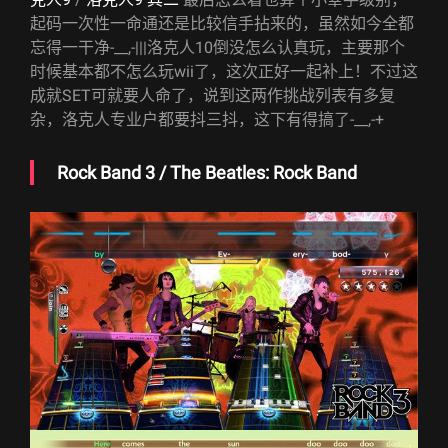
起码一次性一命通还是比较信手拈来的，虽然如今全都
忘得一干净-__,-|||洛克人10倒没怎么认真玩，主要那个
时候基本都不怎么玩wii了，这次正好一起补上！不过这
成就SET可就要人命了，说到这两作挑战列表有多复
杂，洛克人专业户都要抖三抖，这下有得搞了-__,-+
Rock Band 3 / The Beatles: Rock Band