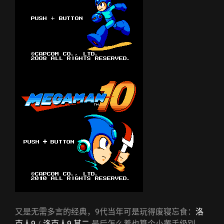
又是无需多言的经典，9代当年可是玩得废寝忘食：
洛
克人9
/
洛克人9 其二
最后怎么着也算个小睾手级别，