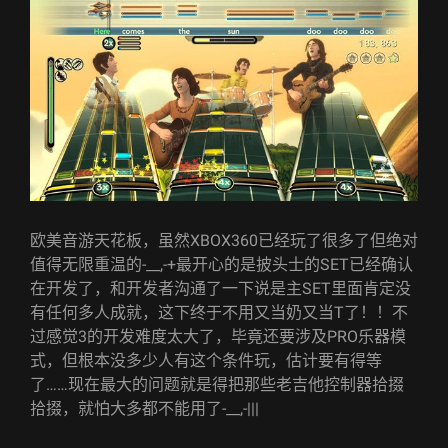
欧美音游天花板，虽然XBOX360已经玩了很多了但绝对
值得无限重温的-__,-+最开心的是披头士的SET已经确认
在开发了，和开发者沟通了一下说是主SET里面肯定没
有任何多人成就，这下终于不用又当奶又当T了！！不
过感觉3的开发难度太大了，毕竟还要涉及PRO乐器模
式，但根本没多少人有这个条件玩，估计要有得等
了……现在最大的问题就是得把那些老吉他控制器拾掇
拾掇，就怕大多都不能用了-__,-|||