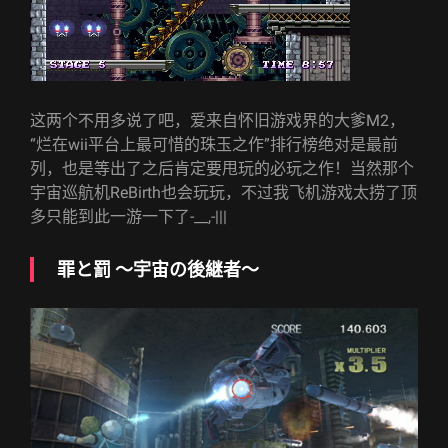
这两个不用多说了吧，爱来自怀旧游戏界的大爹M2，
“烂在wii平台上最可惜的珠玉之作”排行榜绝对是最前
列，也是等出了之后肯定要甩玩的必玩之作！当然那个
宇宙巡航机ReBirth也会玩玩，不过我飞机游戏太捞了顶
多只能到此一游一下了-__,-|||
罪と罰 〜宇宙の後継者〜