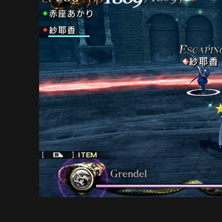
车
WIPEOUT
2048
–
完
全
攻
略