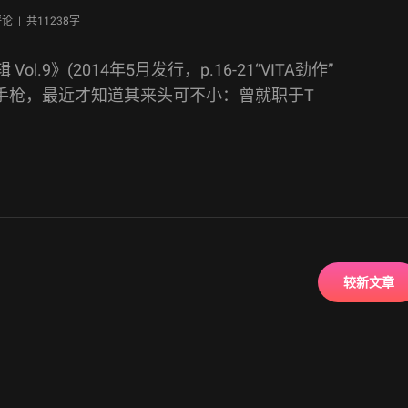
评论 |
共11238字
辑 Vol.9》(2014年5月发行，p.16-21“VITA劲作”
打手枪，最近才知道其来头可不小：曾就职于T
较新文章