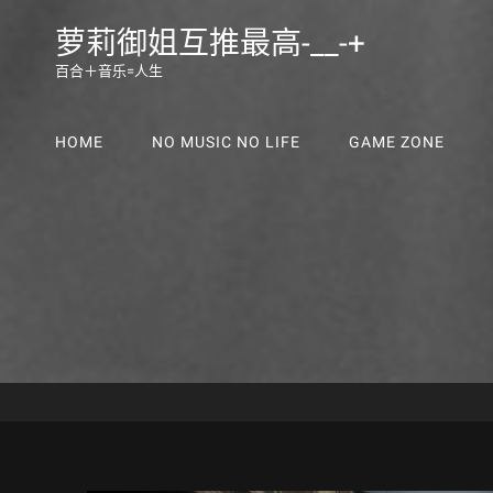
萝莉御姐互推最高-__-+
百合＋音乐=人生
HOME
NO MUSIC NO LIFE
GAME ZONE