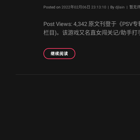
Byline
Posted on
2022年02月06日 23:13:10
|
By
djlain
| 暂无
Post Views: 4,342 原文刊登于《PSV专
栏目)。该游戏又名直女闯关记/助手
[游
继续阅读
戏
攻
略]
[PSV/XBOX360/STEAM]
魅
文
影
破
章
坏
导
者:
航
战
斗
乐
园