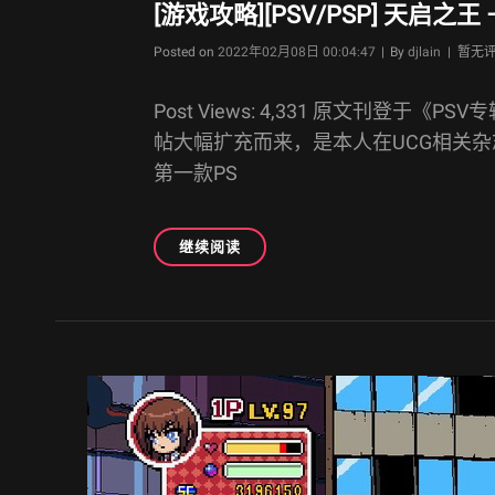
[游戏攻略][PSV/PSP] 天启之
Byline
Posted on
2022年02月08日 00:04:47
|
By
djlain
| 暂无
Post Views: 4,331 原文刊登于《P
帖大幅扩充而来，是本人在UCG相关
第一款PS
[游
继续阅读
戏
攻
略]
[PSV/PSP]
天
启
之
王
–
系