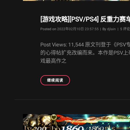
[游戏攻略][PSV/PS4] 反重力赛车 
Byline
Posted on
2022年02月10日 23:57:55
|
By
djlain
| 5 评论
Post Views: 11,544 原文刊登于《P
的心得帖扩充改编而来。本作是PSV
戏最高作之
[游
继续阅读
戏
攻
略]
[PSV/PS4]
反
重
力
赛