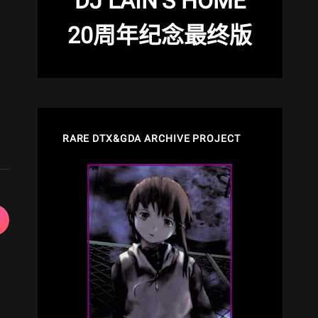
DJ LAIN’S HOME
20周年纪念最终版
RARE DTX&GDA ARCHIVE PROJECT