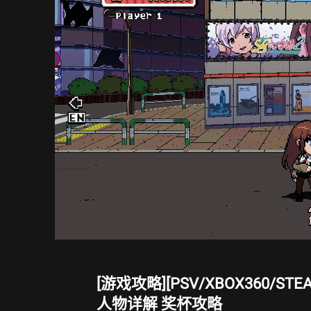
统
详
解
攻
关
心
得
白
金
攻
略
[游戏攻略][PSV/XBOX360/S
人物详解 奖杯攻略