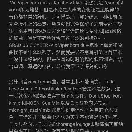
-Vic Viper born duv-。Rainbow Flyer 没想到是以sana的
vocal版为地基，但是不论是人声的变化还是主旋律的
音色都非常的舒服，只可惜最后一部分给人一种和前面
完全接不上的感觉。嘆きの樹完全保留了之前全部主旋
律，采用看似随意其实比较严谨的速度变化和jazz风格
的编曲，算是不错地诠释了这首歌的副标题-__-
GRADIUSIC CYBER -Vic Viper born duv-基本上算是和原
曲找不到什么联系了，然而我要说不用耳机听这首基本
上没什么好说的，但是在耳边时时响起的低声细语，结
合单调、深远的电音，却给我留下了深刻的印象
另外四首vocal remix曲，基本上都不能满意。I’m In
Love Again -DJ Yoshitaka Remix-不管是不是故意，这
一听就像春风的做法实在很不负责任。Don’t Stop!-kors
k mix-和MOON -Sun Mix-以及こっちを向いてよ -
midnight jazzin’ mix-都是很好地体现了各自的个人特
色，可惜这几首原曲个人认为实在不能算是个好地基。
こっちを向いてよ假如让orange lounge重新演绎可能结
果会很不同（被指：你其实是想说只要是orange