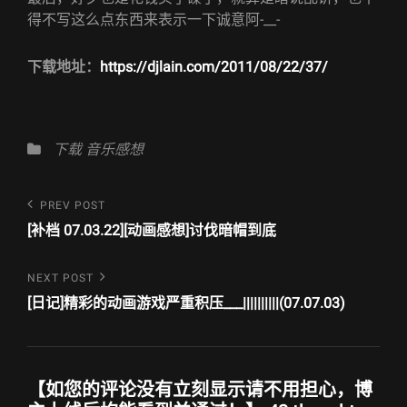
得不写这么点东西来表示一下诚意阿-__-
下载地址：
https://djlain.com/2011/08/22/37/
Categories
下载
音乐感想
文
Previous
PREV POST
Post
章
[补档 07.03.22][动画感想]讨伐暗帽到底
导
Next
NEXT POST
航
Post
[日记]精彩的动画游戏严重积压___||||||||||(07.07.03)
【如您的评论没有立刻显示请不用担心，博