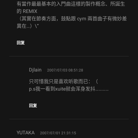
有當作最最基本的入門曲這樣的製作概念、所誕生
的 REMIX
（其實在節奏方面，鼓點跟 cym 兩首曲子有微妙差
異在…）\”
回复
says:
Djlain
2007/07/03 08:51:28
只可惜我只是喜欢听歌而已：（
p.s我一看到xuite就会浑身发抖…………
回复
says:
YUTAKA
2007/07/01 21:31:15