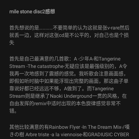
mile stone disc2感想
首先想说的是…………不要简单的认为这就是张v-rare然后
就丢一边，这样对这张cd是不公平的，对自己也是个损
失
首先是自己最满意的几首歌：A -少年A-和Tangerine
Stream -The catastrophe-无疑应该是最强级别的，A令
我再一次地感到了震撼的感觉。我听歌会注意画面感，
即假如听时脑中如果能浮现出完整的画面，那这曲子单
靠说好都已经远远不够，A做到了。而Tangerine
Stream则是继承了Naoki Underground一贯的风格，在
自由发挥的remix中适时出现的本色旋律感觉非常不
错。
其他比较满意的有Rainbow Flyer -In The Dream Mix-/嘆
きの樹 Arbre triste -a la viennoise-和GRADIUSIC CYBER