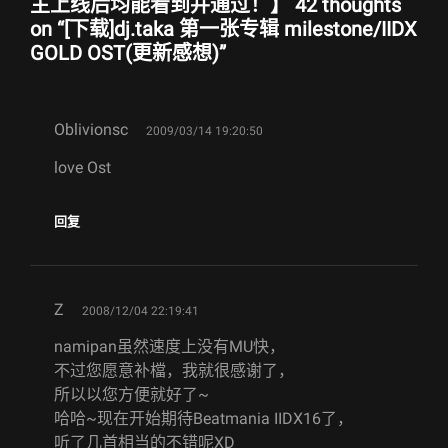
主上线后均能看到并通过！】 42 thoughts
on “
[下载]dj.taka 第一张专辑 milestone/IIDX
GOLD OST(更新感想)
”
says:
Oblivionsc
2009/03/14 19:20:50
love Ost
回复
says:
Z
2008/12/04 22:19:41
namipan虽然速度上没有MU快，
不过您愿意补檔，我就很感谢了，
所以以您方便就好了~
哈哈~现在开始期待Beatmania IIDX16了，
听了几首相当的不错呢XD