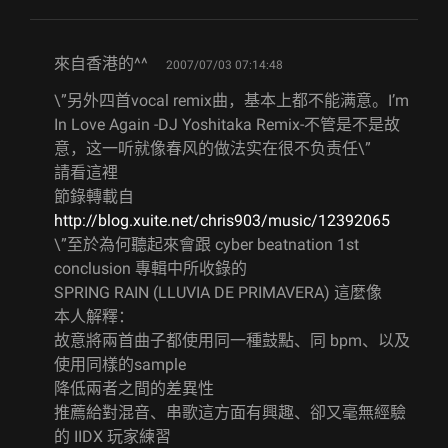
says:
來自香港的^^
2007/07/03 07:14:48
\”另外四首vocal remix曲，基本上都不能满意。I’m
In Love Again -DJ Yoshitaka Remix-不管是不是故
意，这一听就像春风的做法实在很不负责任\”
請看這裡
節錄轉載自
http://blog.xuite.net/chris903/music/12392065
\”至於為何聽起來會跟 cyber beatnation 1st
conclusion 專輯中所收錄的
SPRING RAIN (LLUVIA DE PRIMAVERA) 這麼像
本人解釋：
故意將兩首曲子都使用同一種鼓點、同 bpm、以及
使用同樣的sample
降低兩者之間的差異性
推薦給對混音、串歌這方面有興趣、卻又毫無經驗
的 IIDX 玩家練習