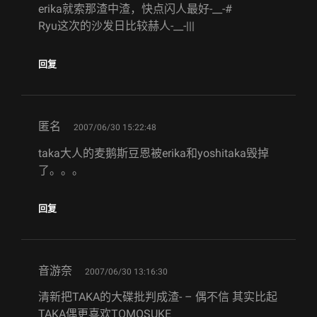
erika就索那渣中渣，快点闪人最好-__-#
Ryu这次的沙发日比较赫人-__-|||
回复
says:
匿名
2007/06/30 15:22:48
taka大人的麦鹅斯豆恩被erika和yoshitaka毁掉
了。。。
回复
says:
音游奈
2007/06/30 13:16:30
清新把TAKA的大碟批判成渣- – 偶不信 其实比起
TAKA偶更喜欢TOMOSUKE