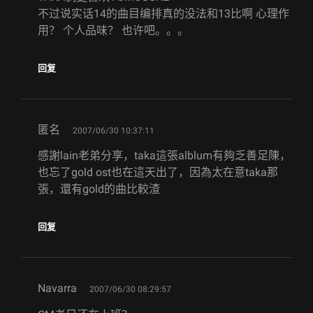
不过说实话14的曲目编排真的没法和13比啊 心理作
用？ 个人品味？ 也许吧。。。
回复
says:
匿名
2007/06/30 10:37:11
感謝lain老弟分享，taka這張alblum有夠乏善足陳，
也忘了gold ost也在這天出了，因為太在意taka那
張，還有gold的曲比較渣
回复
says:
Navarra
2007/06/30 08:29:57