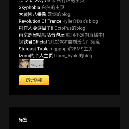
まつまつの部屋
松松打虎的主页
Skyphobia
白热的主页
大慶園八番街
云烟的blog
Revolution Of Trance
Kylie☆Dax's blog
創作人要淚目了!!
OctoPus的blog
南京鸽屋咕咕咕音游屋
晚间不定期直播中!
钢铁君Official
钢铁的GF自制谱专门频道
Stardust Table
mqppppp的BMS主页
Izumi的个人主页
Izumi_Ayaki的blog
历史链接
标签