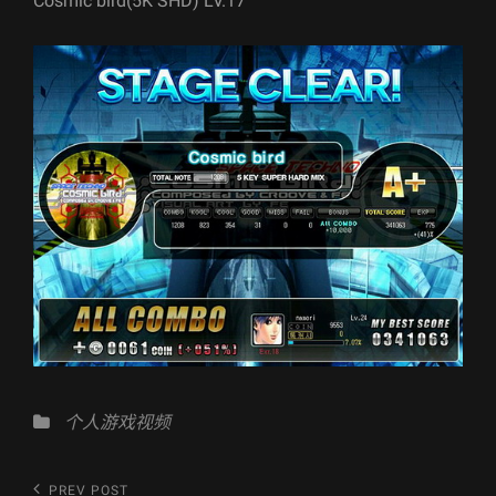
Cosmic bird(5K SHD) LV.17
Categories
个人游戏视频
文
Previous
PREV POST