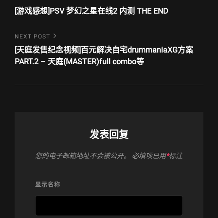
Post
章
[游戏感想]PSV 梦幻之星在线2 内测 THE END
导
Next
NEXT POST
航
Post
[天庭发售纪念视频]百元解决自宅drummaniaXG方案
PART.2 – 天庭(MASTER)full combo等
发表回复
您的电子邮箱地址不会被公开。
必填项已用
*
标注
显示名称