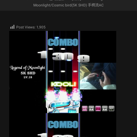
Moonlight/Cosmic bird(5K SHD) 手柄流AC
Post Views:
1,905