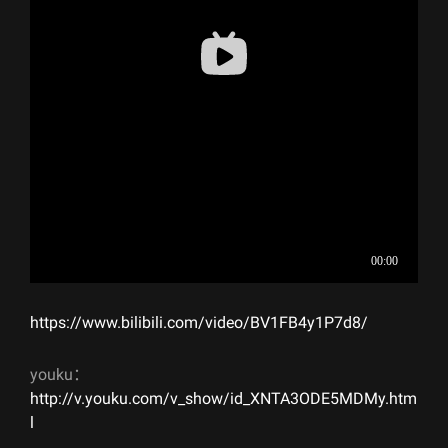
https://www.bilibili.com/video/BV1FB4y1P7d8/
youku：
http://v.youku.com/v_show/id_XNTA3ODE5MDMy.htm
l