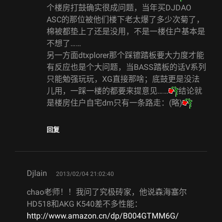
个楼房打鼓确实很成问题，当年买DJDAO
ASC的那位被他们楼下老太爆了多少次菊了，
棉被都垫上了还是没用，不是一楼住户基本是
不想了……
另一方面dtxplorer那个踩镲踏板要大力度才能
有反应也是个大问题，当BASS踏板的话V系列
只能勉强玩玩，XG直接那啥；底鼓更是没法
儿用，一踩一楼的都要来提意见……
结论就
是楼房住户自宅dm只有一条路走：(略)
回复
says:
Djlain
2013/02/04 21:02:40
chao老师！！我问了究极砖家，他说森海塞尔
HD518和AKG K540差不多性能：
http://www.amazon.cn/dp/B004GTMM6G/