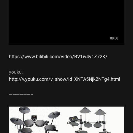
https://www.bilibili.com/video/BV1iv4y1Z72K/
youku：
http://v.youku.com/v_show/id_XNTA5Njk2NTg4.html
——————–