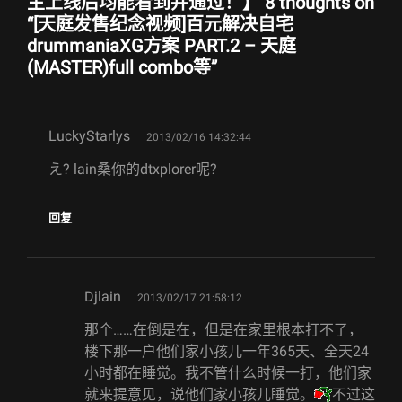
主上线后均能看到并通过！】 8 thoughts on
“
[天庭发售纪念视频]百元解决自宅
drummaniaXG方案 PART.2 – 天庭
(MASTER)full combo等
”
says:
LuckyStarlys
2013/02/16 14:32:44
え? lain桑你的dtxplorer呢?
回复
says:
Djlain
2013/02/17 21:58:12
那个……在倒是在，但是在家里根本打不了，
楼下那一户他们家小孩儿一年365天、全天24
小时都在睡觉。我不管什么时候一打，他们家
就来提意见，说他们家小孩儿睡觉。
不过这