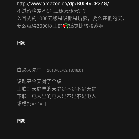
http://www.amazon.cn/dp/B004VCP2ZG/
不过价格差不少……琢磨琢磨？？
入耳式的1000元级是说都是坑爹，要么谨低的买，
要么就得2000以上的
感觉比较蛋疼啊！！
回复
says:
白熱大先生
2013/02/02 18:48:01
说起来今天对了个联
上联：天庭里的天庭是不是不是天庭
下联：电人里的电人是不是不是电人
求横批=▽=|||
回复