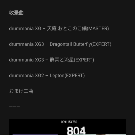
收录曲
drummania XG – 天庭 おとこのこ編(MASTER)
drummania XG3 – Dragontail Butterfly(EXPERT)
drummania XG3 – 群青と流星(EXPERT)
drummania XG2 – Lepton(EXPERT)
おまけ二曲
———-