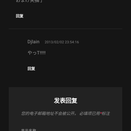
おまけ笑抽了
回复
says:
Djlain
2013/02/02 23:54:16
やっT!!!!!
回复
发表回复
您的电子邮箱地址不会被公开。
必填项已用
*
标注
显示名称