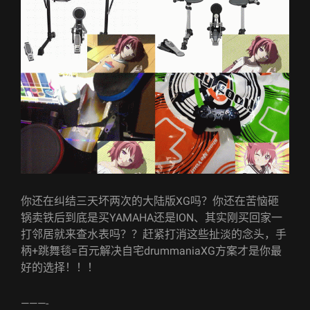
你还在纠结三天坏两次的大陆版XG吗？你还在苦恼砸
锅卖铁后到底是买YAMAHA还是ION、其实刚买回家一
打邻居就来查水表吗？？赶紧打消这些扯淡的念头，手
柄+跳舞毯=百元解决自宅drummaniaXG方案才是你最
好的选择！！！
———-