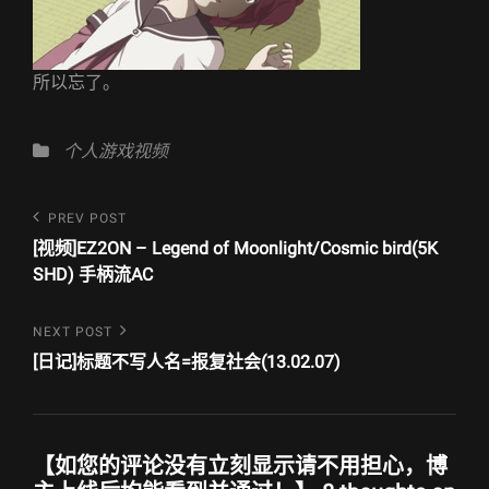
所以忘了。
Categories
个人游戏视频
文
Previous
PREV POST
Post
章
[视频]EZ2ON – Legend of Moonlight/Cosmic bird(5K
SHD) 手柄流AC
导
航
Next
NEXT POST
Post
[日记]标题不写人名=报复社会(13.02.07)
【如您的评论没有立刻显示请不用担心，博