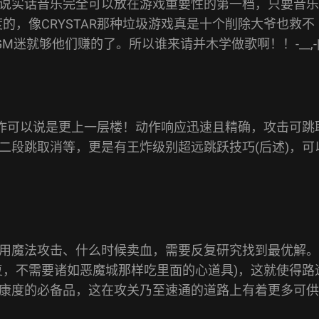
说实话音乐完全可以放在游戏重要性的第一档，只要音乐
的，像CRYSTAR那种垃圾游戏真是十个削除大爷也救不
就够他们赚的了。所以谁来请并木学做歌啊！！-__,-||
，本作可以说是更上一层楼！动作响应迅速且精确，攻击可跳
二段跳取消等，更是有王炸级别超远跳跃技巧(后述)，可
用魔法攻击、什么时候卖血，需要反复研究找到最优解。
复，不需要诸如恶魔城那样吃里面的心道具)，这就使得路
康度的必备品，这在攻关乃至速通的道路上有着更多可供