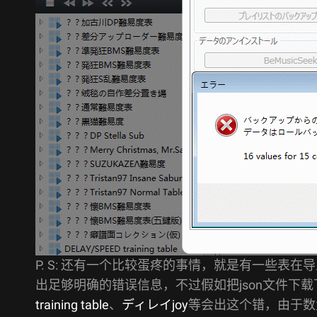
P. S: 还有一个比较蛋疼的事情，就是有一些表在导
出足够明确的错误信息，不过假如把json文件下
training table
、
ディレイjoy
等会出这个错，由于数