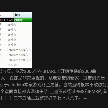
收集，以及2006年在SHARE上开始传播的2000曲
是本人一直都是非常重视的，从老家带到新家一直带到鸽屋
gitadora本家游戏乃至更甚。当然当时根本不敢想能
面直接都去洗裤子了-__,-|||不过经过PMS和BMS的洗
！！！三下五除二就整理好了七七八八了-__-+