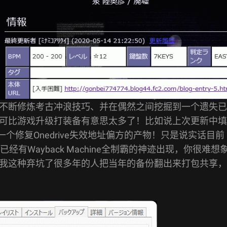
不断修炼考古冲浪技巧、并在偶然之间挖掘到一个遗失已
可比游戏升级打装备有意思太多了！比如说上次更新中填
个修复Onedrive失效地址偏方的产物！只是说实话目前
有Wayback Machine全制霸的神迹出现，你很难想
我这种弃坑了很多年的人把当年的备份翻出来打包共享，