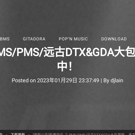
BMS
GITADORA
POP’N MUSIC
DOWNLOAD
BMS/PMS/远古DTX&GD
中！
Byline
Posted on
2023年01月29日 23:37:49
|
By
djlain