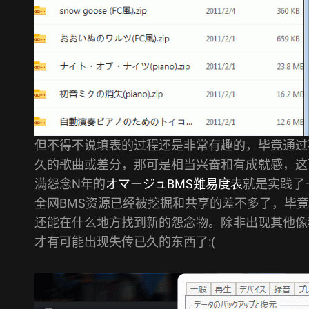
但不得不说填表的过程还是非常有趣的，毕竟通过
久的歌曲或差分，那可是相当兴奋和有成就感，这
满怨念N年的
オマージュBMS難易度表
就是实践了一
全网BMS资源已经被挖掘和共享的差不多了，毕竟已经
还能在什么地方找到新的怨念物。除非出现其他像
才有可能出现失传已久的东西了:(