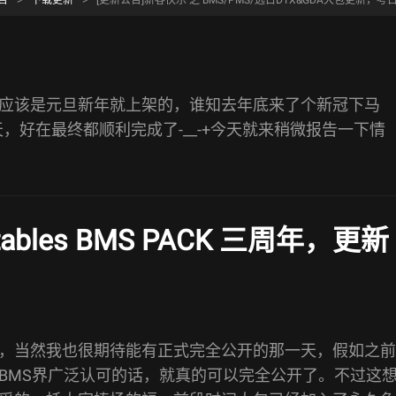
告
>
下载更新
>
[更新公告]新春快乐 之 BMS/PMS/远古DTX&GDA大包更新
应该是元旦新年就上架的，谁知去年底来了个新冠下马
来天，好在最终都顺利完成了-__-+今天就来稍微报告一下情
 tables BMS PACK
三周年，更新
，当然我也很期待能有正式完全公开的那一天，假如之前
BMS界广泛认可的话，就真的可以完全公开了。不过这