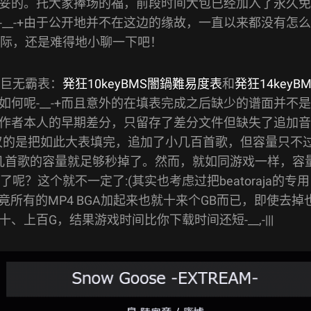
妥的。托大家捧场的福，前段时间大包已经加入了永久免
__-+由于公开地并不在这边的缘故，一直以来都没有怎么
之际，还是难得地小聊一下吧！
的巨无霸表：
発狂10keyBMS闇鍋難易度表
和
発狂14keyBM
何呢-__-+而且意外的在填表完成之后缺少的谱面并不是
作者本人的早期差分，只留存了差分文件但缺失了追加音
叹的是把如此大表填完，追加了小几百首歌，但容量只不
常是几首歌的容量就足够秒掉了。然而，就如同游戏一样，容
？这个就不一定了:(其实也考虑过把beatoraja的专用
所有的MP4 BGA加起来也就十来个GB而已，即使去掉
百G，结果游戏时间比你下载时间还短-__,-|||