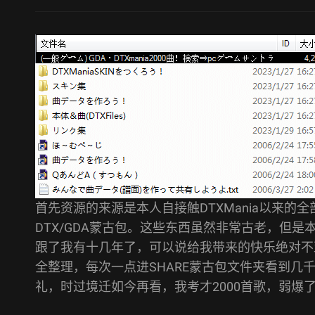
首先资源的来源是本人自接触DTXMania以来的全部
DTX/GDA蒙古包。这些东西虽然非常古老，但
跟了我有十几年了，可以说给我带来的快乐绝对不亚于
全整理，每次一点进SHARE蒙古包文件夹看到几千个谱
礼，时过境迁如今再看，我考才2000首歌，弱爆了