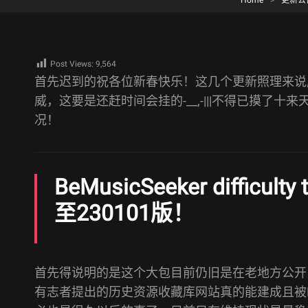
Home
>
更新公
Post Views:
9,564
首先迟到的祝各位新春快乐！这几个更新照理来说
威，这要是还赶时间会挂的-__,-|||不得已摸了十
况！
BeMusicSeeker difficulty
至230101版！
首先得说明的是这个大包目前仍旧是在老地方公开
有志者提出的历史资源收藏库网站真的能建成且被